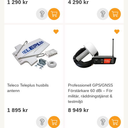
1 290 kr
4 290 kr
Teleco Teleplus husbils
Professionell GPS/GNSS
antenn
Förstärkare 60 dBi – För
militär, räddningstjänst &
testmiljö
1 895 kr
8 949 kr