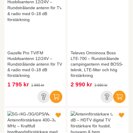
Gazelle Pro TV/FM
Televes Omninova Boss
Husbilsantenn 12/24V –
LTE-700 – Rundstrålande
Rundstrålande antenn för TV
campingantenn med BOSS-
& radio med 0–18 dB
teknik, LTE-filter och hög
förstärkning
förstärkning
1 795 kr
2 990 kr
1 995 kr
3 890 kr