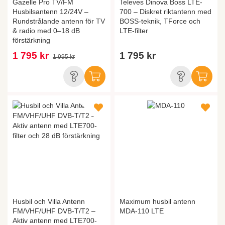
Gazelle Pro TV/FM
Televes Dinova Boss LTE-
Husbilsantenn 12/24V –
700 – Diskret riktantenn med
Rundstrålande antenn för TV
BOSS-teknik, TForce och
& radio med 0–18 dB
LTE-filter
förstärkning
1 795 kr
1 795 kr
1 995 kr
Husbil och Villa Antenn
Maximum husbil antenn
FM/VHF/UHF DVB-T/T2 –
MDA-110 LTE
Aktiv antenn med LTE700-