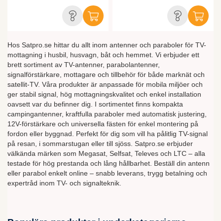
Hos Satpro.se hittar du allt inom antenner och paraboler för TV-
mottagning i husbil, husvagn, båt och hemmet. Vi erbjuder ett
brett sortiment av TV-antenner, parabolantenner,
signalförstärkare, mottagare och tillbehör för både marknät och
satellit-TV. Våra produkter är anpassade för mobila miljöer och
ger stabil signal, hög mottagningskvalitet och enkel installation
oavsett var du befinner dig. I sortimentet finns kompakta
campingantenner, kraftfulla paraboler med automatisk justering,
12V-förstärkare och universella fästen för enkel montering på
fordon eller byggnad. Perfekt för dig som vill ha pålitlig TV-signal
på resan, i sommarstugan eller till sjöss. Satpro.se erbjuder
välkända märken som Megasat, Selfsat, Televes och LTC – alla
testade för hög prestanda och lång hållbarhet. Beställ din antenn
eller parabol enkelt online – snabb leverans, trygg betalning och
expertråd inom TV- och signalteknik.