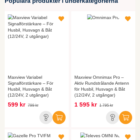
Populära produkter i underkategorierna
Maxview Variabel
Maxview Omnimax Pro –
Signalförstärkare – För
Aktiv Rundstrålande Antenn
Husbil, Husvagn & Båt
för Husbil, Husvagn & Båt
(12/24V, 2 utgångar)
(12/24V, 2 utgångar)
599 kr
1 595 kr
799 kr
1 795 kr