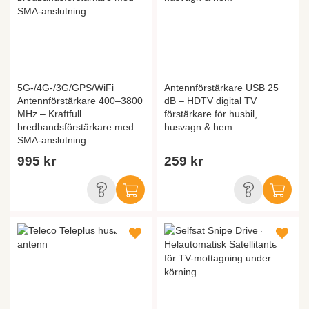
5G-/4G-/3G/GPS/WiFi
Antennförstärkare USB 25
Antennförstärkare 400–3800
dB – HDTV digital TV
MHz – Kraftfull
förstärkare för husbil,
bredbandsförstärkare med
husvagn & hem
SMA-anslutning
995 kr
259 kr