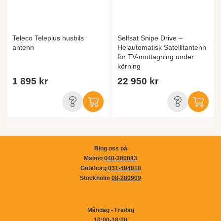
Teleco Teleplus husbils
Selfsat Snipe Drive –
antenn
Helautomatisk Satellitantenn
för TV-mottagning under
körning
1 895 kr
22 950 kr
Ring oss på
Malmö
040-300083
Göteborg
031-404010
Stockholm
08-280909
Måndag - Fredag
10:00-18:00