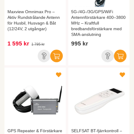
Maxview Omnimax Pro –
5G-/4G-/3G/GPS/WiFi
Aktiv Rundstrålande Antenn
Antennförstärkare 400–3800
för Husbil, Husvagn & Båt
MHz – Kraftfull
(12/24V, 2 utgångar)
bredbandsförstärkare med
SMA-anslutning
1 595 kr
995 kr
1 795 kr
GPS Repeater & Förstärkare
SELFSAT BT-fjärrkontroll –