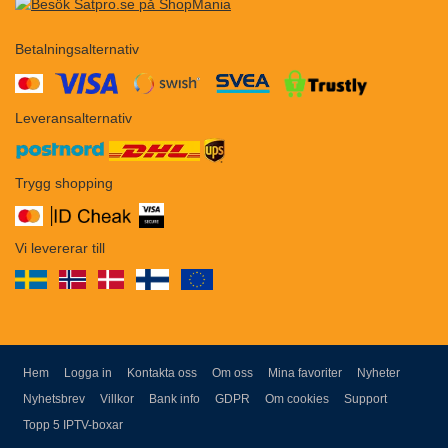
Betalningsalternativ
​​
Leveransalternativ
Trygg shopping
Vi levererar till
Hem
Logga in
Kontakta oss
Om oss
Mina favoriter
Nyheter
Nyhetsbrev
Villkor
Bank info
GDPR
Om cookies
Support
Topp 5 IPTV-boxar