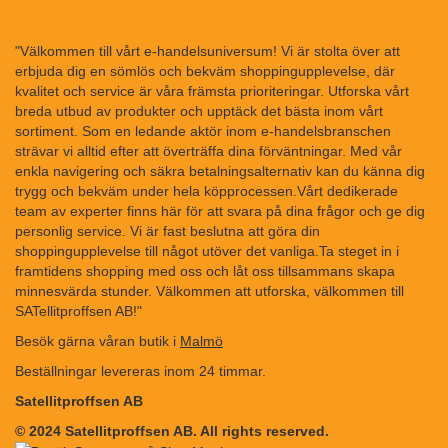
"Välkommen till vårt e-handelsuniversum! Vi är stolta över att
erbjuda dig en sömlös och bekväm shoppingupplevelse, där
kvalitet och service är våra främsta prioriteringar. Utforska vårt
breda utbud av produkter och upptäck det bästa inom vårt
sortiment. Som en ledande aktör inom e-handelsbranschen
strävar vi alltid efter att överträffa dina förväntningar. Med vår
enkla navigering och säkra betalningsalternativ kan du känna dig
trygg och bekväm under hela köpprocessen.Vårt dedikerade
team av experter finns här för att svara på dina frågor och ge dig
personlig service. Vi är fast beslutna att göra din
shoppingupplevelse till något utöver det vanliga.Ta steget in i
framtidens shopping med oss och låt oss tillsammans skapa
minnesvärda stunder. Välkommen att utforska, välkommen till
SATellitproffsen AB!"
Besök gärna våran butik i
Malmö
Beställningar levereras inom 24 timmar.
Satellitproffsen AB
© 2024 Satellitproffsen AB. All rights reserved.