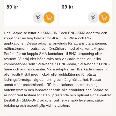
89 kr
69 kr
Hos Satpro.se hittar du SMA–BNC och BNC–SMA adaptrar och
kopplingar av hög kvalitet för 4G-, 5G-, WiFi- och RF-
applikationer. Dessa adaptrar används för att ansluta antenner,
mätinstrument, routrar och förstärkare med olika kontakttyper.
Perfekt för att koppla SMA-kontakter till BNC-utrustning eller
tvärtom. Vi erbjuder både raka och vinklade modeller i olika
kombinationer som SMA-hane till BNC-hona, SMA-hona till BNC-
hane och andra varianter. Våra adaptrar är tillverkade i mässing
eller rostfritt stål med nickel- eller guldplätering för bästa
ledningsförmåga, låg dämpning och lång hållbarhet. Passar
utmärkt för professionella RF-installationer, testutrustning,
antennsystem och laboratoriebruk. Alla produkter hos Satpro.se
är noggrant testade för stabil prestanda och optimal signalkvalitet.
Beställ din SMA–BNC adapter online – snabb leverans, säker
betalning och experthjälp vid installation.