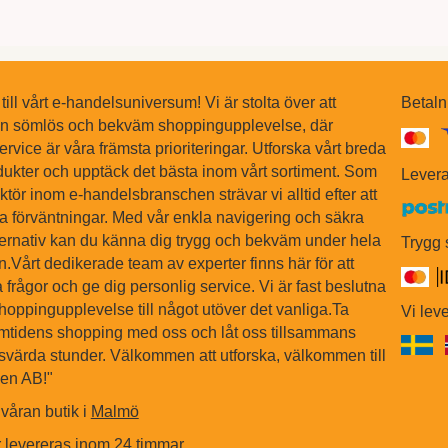
ll vårt e-handelsuniversum! Vi är stolta över att
Betaln
en sömlös och bekväm shoppingupplevelse, där
ervice är våra främsta prioriteringar. Utforska vårt breda
dukter och upptäck det bästa inom vårt sortiment. Som
Levera
tör inom e-handelsbranschen strävar vi alltid efter att
na förväntningar. Med vår enkla navigering och säkra
ternativ kan du känna dig trygg och bekväm under hela
Trygg
Vårt dedikerade team av experter finns här för att
 frågor och ge dig personlig service. Vi är fast beslutna
shoppingupplevelse till något utöver det vanliga.Ta
Vi leve
ramtidens shopping med oss och låt oss tillsammans
värda stunder. Välkommen att utforska, välkommen till
sen AB!"
våran butik i
Malmö
r levereras inom 24 timmar.