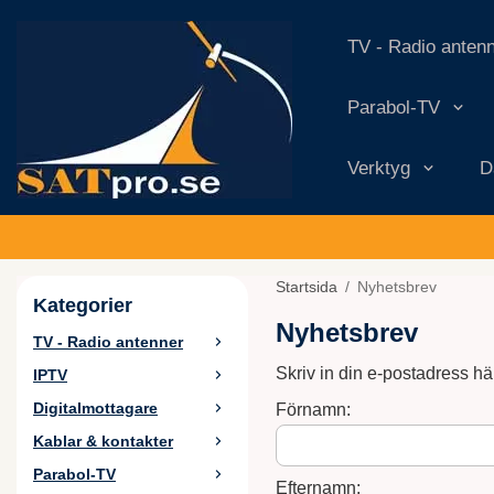
TV - Radio anten
Parabol-TV
Verktyg
D
Startsida
/
Nyhetsbrev
Kategorier
Nyhetsbrev
TV - Radio antenner
Skriv in din e-postadress hä
IPTV
Digitalmottagare
Förnamn:
Kablar & kontakter
Parabol-TV
Efternamn: