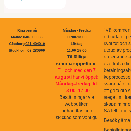
"Välkommen ti
Ring oss på
Måndag - Fredag
erbjuda dig 
Malmö
040-300083
10:00-18:00
kvalitet och s
Göteborg
031-404010
Lördag
utbud av pro
Stockholm
08-280909
11:00-15:00
Tillfälliga
en ledande ak
sommaröppettider
överträffa di
Till och med den
7
betalningsal
augusti
har vi öppet:
köpprocessen.
Måndag–fredag: kl.
svara på dina
13.00–17.00
att göra din 
Beställningar via
steget in i f
webbutiken
skapa minnes
behandlas och
SATellitproff
skickas som vanligt.
Besök gärna 
Beställninga