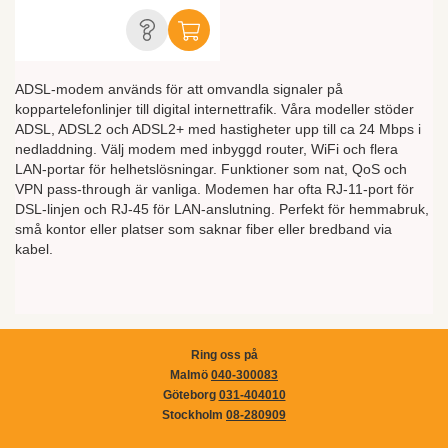
ADSL-modem används för att omvandla signaler på
koppartelefonlinjer till digital internettrafik. Våra modeller stöder
ADSL, ADSL2 och ADSL2+ med hastigheter upp till ca 24 Mbps i
nedladdning. Välj modem med inbyggd router, WiFi och flera
LAN-portar för helhetslösningar. Funktioner som nat, QoS och
VPN pass-through är vanliga. Modemen har ofta RJ-11-port för
DSL-linjen och RJ-45 för LAN-anslutning. Perfekt för hemmabruk,
små kontor eller platser som saknar fiber eller bredband via
kabel.
Ring oss på
Malmö
040-300083
Göteborg
031-404010
Stockholm
08-280909