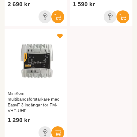
2 690 kr
1 590 kr
MiniKom
multibandsförstärkare med
EasyF 3 ingångar för FM-
VHF-UHF
1 290 kr