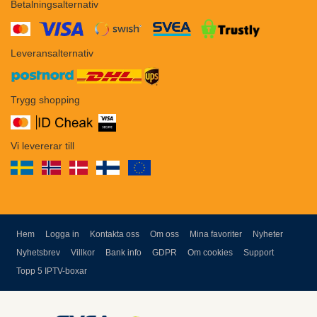
Betalningsalternativ
​​
Leveransalternativ
Trygg shopping
Vi levererar till
Hem
Logga in
Kontakta oss
Om oss
Mina favoriter
Nyheter
Nyhetsbrev
Villkor
Bank info
GDPR
Om cookies
Support
Topp 5 IPTV-boxar