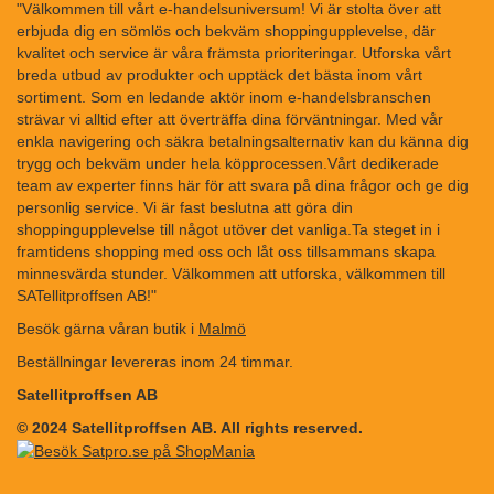
"Välkommen till vårt e-handelsuniversum! Vi är stolta över att
erbjuda dig en sömlös och bekväm shoppingupplevelse, där
kvalitet och service är våra främsta prioriteringar. Utforska vårt
breda utbud av produkter och upptäck det bästa inom vårt
sortiment. Som en ledande aktör inom e-handelsbranschen
strävar vi alltid efter att överträffa dina förväntningar. Med vår
enkla navigering och säkra betalningsalternativ kan du känna dig
trygg och bekväm under hela köpprocessen.Vårt dedikerade
team av experter finns här för att svara på dina frågor och ge dig
personlig service. Vi är fast beslutna att göra din
shoppingupplevelse till något utöver det vanliga.Ta steget in i
framtidens shopping med oss och låt oss tillsammans skapa
minnesvärda stunder. Välkommen att utforska, välkommen till
SATellitproffsen AB!"
Besök gärna våran butik i
Malmö
Beställningar levereras inom 24 timmar.
Satellitproffsen AB
© 2024 Satellitproffsen AB. All rights reserved.