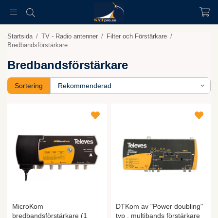
Startsida
/
TV - Radio antenner
/
Filter och Förstärkare
/
Bredbandsförstärkare
Bredbandsförstärkare
Sortering
MicroKom
DTKom av "Power doubling"
bredbandsförstärkare (1
typ , multibands förstärkare