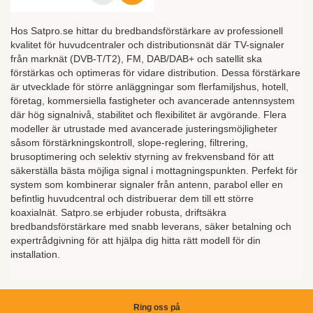
Hos Satpro.se hittar du bredbandsförstärkare av professionell
kvalitet för huvudcentraler och distributionsnät där TV-signaler
från marknät (DVB-T/T2), FM, DAB/DAB+ och satellit ska
förstärkas och optimeras för vidare distribution. Dessa förstärkare
är utvecklade för större anläggningar som flerfamiljshus, hotell,
företag, kommersiella fastigheter och avancerade antennsystem
där hög signalnivå, stabilitet och flexibilitet är avgörande. Flera
modeller är utrustade med avancerade justeringsmöjligheter
såsom förstärkningskontroll, slope-reglering, filtrering,
brusoptimering och selektiv styrning av frekvensband för att
säkerställa bästa möjliga signal i mottagningspunkten. Perfekt för
system som kombinerar signaler från antenn, parabol eller en
befintlig huvudcentral och distribuerar dem till ett större
koaxialnät. Satpro.se erbjuder robusta, driftsäkra
bredbandsförstärkare med snabb leverans, säker betalning och
expertrådgivning för att hjälpa dig hitta rätt modell för din
installation.
Ring oss på