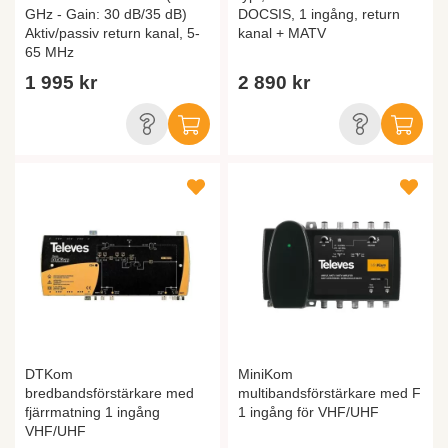
GHz - Gain: 30 dB/35 dB)
DOCSIS, 1 ingång, return
Aktiv/passiv return kanal, 5-
kanal + MATV
65 MHz
1 995 kr
2 890 kr
DTKom
MiniKom
bredbandsförstärkare med
multibandsförstärkare med F
fjärrmatning 1 ingång
1 ingång för VHF/UHF
VHF/UHF