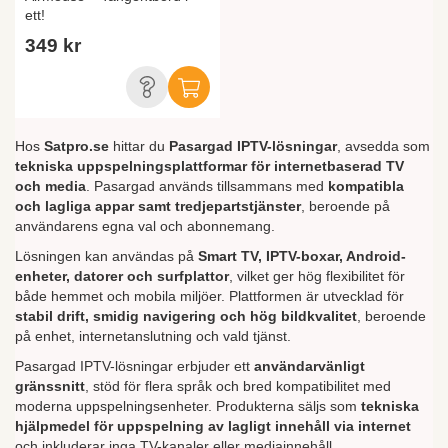
ett!
349 kr
Hos
Satpro.se
hittar du
Pasargad IPTV-lösningar
, avsedda som
tekniska uppspelningsplattformar för internetbaserad TV
och media
. Pasargad används tillsammans med
kompatibla
och lagliga appar samt tredjepartstjänster
, beroende på
användarens egna val och abonnemang.
Lösningen kan användas på
Smart TV, IPTV-boxar, Android-
enheter, datorer och surfplattor
, vilket ger hög flexibilitet för
både hemmet och mobila miljöer. Plattformen är utvecklad för
stabil drift, smidig navigering och hög bildkvalitet
, beroende
på enhet, internetanslutning och vald tjänst.
Pasargad IPTV-lösningar erbjuder ett
användarvänligt
gränssnitt
, stöd för flera språk och bred kompatibilitet med
moderna uppspelningsenheter. Produkterna säljs som
tekniska
hjälpmedel för uppspelning av lagligt innehåll via internet
och inkluderar inga TV-kanaler eller mediainnehåll.