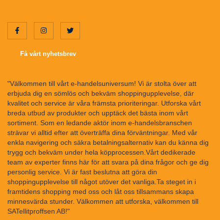
Få vårt nyhetsbrev
"Välkommen till vårt e-handelsuniversum! Vi är stolta över att
erbjuda dig en sömlös och bekväm shoppingupplevelse, där
kvalitet och service är våra främsta prioriteringar. Utforska vårt
breda utbud av produkter och upptäck det bästa inom vårt
sortiment. Som en ledande aktör inom e-handelsbranschen
strävar vi alltid efter att överträffa dina förväntningar. Med vår
enkla navigering och säkra betalningsalternativ kan du känna dig
trygg och bekväm under hela köpprocessen.Vårt dedikerade
team av experter finns här för att svara på dina frågor och ge dig
personlig service. Vi är fast beslutna att göra din
shoppingupplevelse till något utöver det vanliga.Ta steget in i
framtidens shopping med oss och låt oss tillsammans skapa
minnesvärda stunder. Välkommen att utforska, välkommen till
SATellitproffsen AB!"