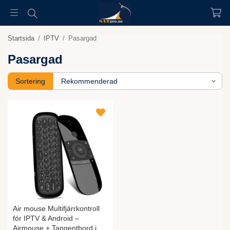
Startsida
/
IPTV
/
Pasargad
Pasargad
Sortering
Air mouse Multifjärrkontroll
för IPTV & Android –
Airmouse + Tangentbord i