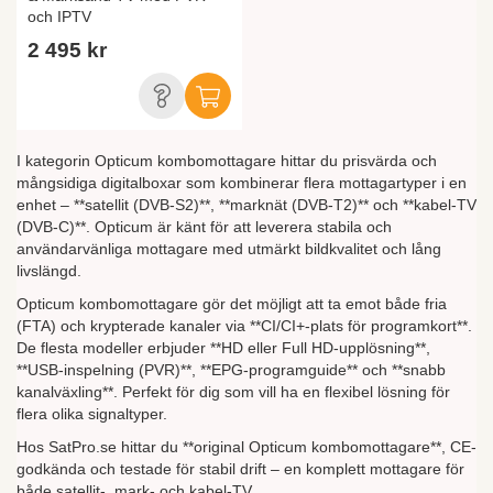
och IPTV
2 495 kr
I kategorin Opticum kombomottagare hittar du prisvärda och
mångsidiga digitalboxar som kombinerar flera mottagartyper i en
enhet – **satellit (DVB-S2)**, **marknät (DVB-T2)** och **kabel-TV
(DVB-C)**. Opticum är känt för att leverera stabila och
användarvänliga mottagare med utmärkt bildkvalitet och lång
livslängd.
Opticum kombomottagare gör det möjligt att ta emot både fria
(FTA) och krypterade kanaler via **CI/CI+-plats för programkort**.
De flesta modeller erbjuder **HD eller Full HD-upplösning**,
**USB-inspelning (PVR)**, **EPG-programguide** och **snabb
kanalväxling**. Perfekt för dig som vill ha en flexibel lösning för
flera olika signaltyper.
Hos SatPro.se hittar du **original Opticum kombomottagare**, CE-
godkända och testade för stabil drift – en komplett mottagare för
både satellit-, mark- och kabel-TV.