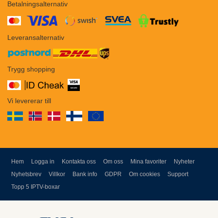
Betalningsalternativ
​​
Leveransalternativ
Trygg shopping
Vi levererar till
Hem
Logga in
Kontakta oss
Om oss
Mina favoriter
Nyheter
Nyhetsbrev
Villkor
Bank info
GDPR
Om cookies
Support
Topp 5 IPTV-boxar