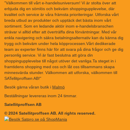
"Välkommen till vårt e-handelsuniversum! Vi är stolta över att
erbjuda dig en sömlös och bekväm shoppingupplevelse, där
kvalitet och service är våra främsta prioriteringar. Utforska vårt
breda utbud av produkter och upptäck det bästa inom vårt
sortiment. Som en ledande aktör inom e-handelsbranschen
strävar vi alltid efter att överträffa dina förväntningar. Med vår
enkla navigering och säkra betalningsalternativ kan du känna dig
trygg och bekväm under hela köpprocessen.Vårt dedikerade
team av experter finns här för att svara på dina frågor och ge dig
personlig service. Vi är fast beslutna att göra din
shoppingupplevelse till något utöver det vanliga.Ta steget in i
framtidens shopping med oss och låt oss tillsammans skapa
minnesvärda stunder. Välkommen att utforska, välkommen till
SATellitproffsen AB!"
Besök gärna våran butik i
Malmö
Beställningar levereras inom 24 timmar.
Satellitproffsen AB
© 2024 Satellitproffsen AB. All rights reserved.