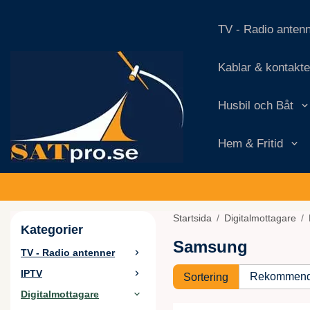
TV - Radio anten
Kablar & kontakte
Husbil och Båt
Hem & Fritid
Startsida
/
Digitalmottagare
/
Kategorier
Samsung
TV - Radio antenner
IPTV
Sortering
Digitalmottagare