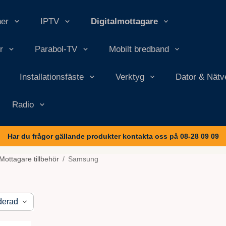
ner
IPTV
Digitalmottagare
r
Parabol-TV
Mobilt bredband
Installationsfäste
Verktyg
Dator & Nätv
Radio
Har du frågor gällande produkter kontakta oss på 08-28 09 09
Mottagare tillbehör
/
Samsung