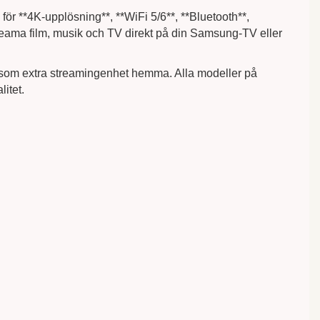
ör **4K-upplösning**, **WiFi 5/6**, **Bluetooth**,
l streama film, musik och TV direkt på din Samsung-TV eller
ller som extra streamingenhet hemma. Alla modeller på
itet.