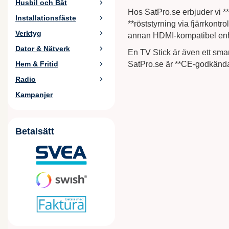
Husbil och Båt
Hos SatPro.se erbjuder vi *
Installationsfäste
**röststyrning via fjärrkontr
Verktyg
annan HDMI-kompatibel en
Dator & Nätverk
En TV Stick är även ett smar
SatPro.se är **CE-godkända**
Hem & Fritid
Radio
Kampanjer
Betalsätt