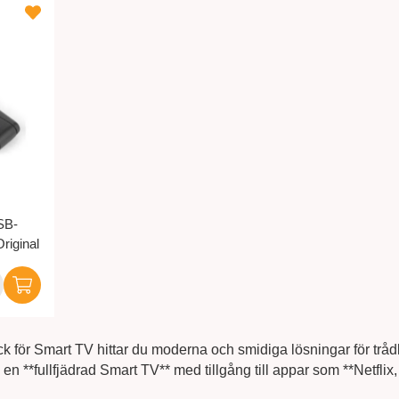
SB-
riginal
k för Smart TV hittar du moderna och smidiga lösningar för tr
ll en **fullfjädrad Smart TV** med tillgång till appar som **Net