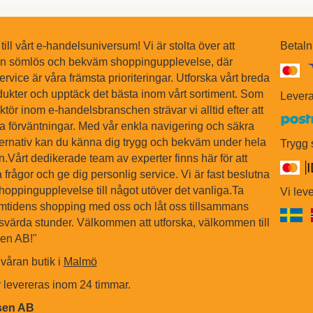
ll vårt e-handelsuniversum! Vi är stolta över att
Betaln
en sömlös och bekväm shoppingupplevelse, där
ervice är våra främsta prioriteringar. Utforska vårt breda
dukter och upptäck det bästa inom vårt sortiment. Som
Levera
tör inom e-handelsbranschen strävar vi alltid efter att
na förväntningar. Med vår enkla navigering och säkra
ternativ kan du känna dig trygg och bekväm under hela
Trygg
Vårt dedikerade team av experter finns här för att
 frågor och ge dig personlig service. Vi är fast beslutna
shoppingupplevelse till något utöver det vanliga.Ta
Vi leve
ramtidens shopping med oss och låt oss tillsammans
värda stunder. Välkommen att utforska, välkommen till
sen AB!"
våran butik i
Malmö
r levereras inom 24 timmar.
fsen AB