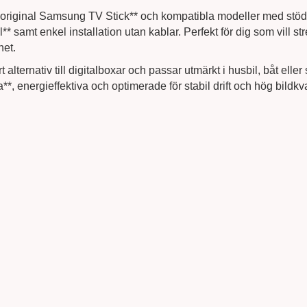
*original Samsung TV Stick** och kompatibla modeller med stöd f
oll** samt enkel installation utan kablar. Perfekt för dig som vil
het.
t alternativ till digitalboxar och passar utmärkt i husbil, båt e
, energieffektiva och optimerade för stabil drift och hög bildkval