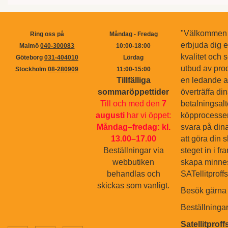
"Välkommen ti
Ring oss på
Måndag - Fredag
erbjuda dig 
Malmö
040-300083
10:00-18:00
kvalitet och s
Göteborg
031-404010
Lördag
utbud av pro
Stockholm
08-280909
11:00-15:00
Tillfälliga
en ledande ak
sommaröppettider
överträffa di
Till och med den
7
betalningsal
augusti
har vi öppet:
köpprocessen.
Måndag–fredag: kl.
svara på dina
13.00–17.00
att göra din 
Beställningar via
steget in i f
webbutiken
skapa minnes
behandlas och
SATellitproff
skickas som vanligt.
Besök gärna 
Beställninga
Satellitprof