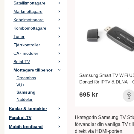
Satellitmottagare
Markmottagare
Kabelmottagare
Kombomottagare
Tuner
Fjärrkontroller
CA - moduler
Betal-TV
Mottagare tillbehör
Samsung Smart TV WiFi U
Dreambox
Dongel för IPTV & DLNA – O
VU+
Samsung
695 kr
Nätdelar
Kablar & kontakter
I kategorin Samsung TV Stic
Parabol-TV
förvandlar din vanliga TV ti
Mobilt bredband
direkt via HDMI-porten.