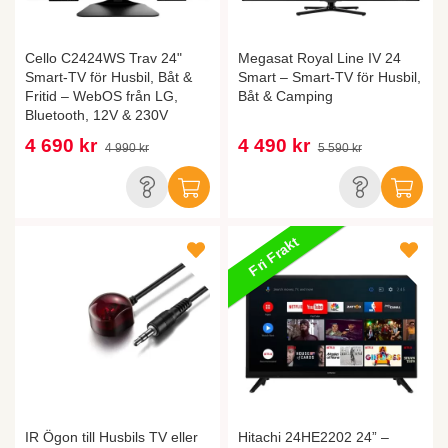
Cello C2424WS Trav 24"
Megasat Royal Line IV 24
Smart-TV för Husbil, Båt &
Smart – Smart-TV för Husbil,
Fritid – WebOS från LG,
Båt & Camping
Bluetooth, 12V & 230V
4 690 kr
4 490 kr
4 990 kr
5 590 kr
Fri Frakt
IR Ögon till Husbils TV eller
Hitachi 24HE2202 24” –