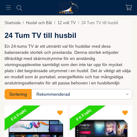
Startsida
/
Husbil och Båt
/
12 volt TV
/
24 Tum TV till husbil
24 Tum TV till husbil
En 24-tums TV är ett utmärkt val för husbilar med dess
balanserade storlek och prestanda. Denna storlek erbjuder
tillräckligt med skärmutrymme för en anständig
visningsupplevelse samtidigt som den inte tar upp för mycket
plats i det begränsade utrymmet i en husbil. Det är viktigt att välja
en modell som är portabel, energieffektiv och har mångsidiga
anslutningsalternativ för att passa behoven i en husbilsmiljö
Sortering
Fri Frakt
Fri Frakt