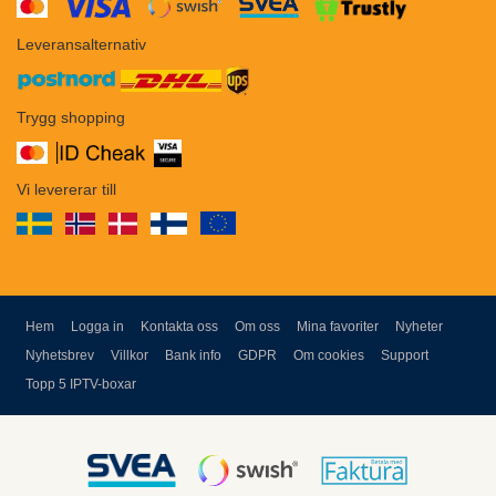
​​
Leveransalternativ
Trygg shopping
Vi levererar till
Hem
Logga in
Kontakta oss
Om oss
Mina favoriter
Nyheter
Nyhetsbrev
Villkor
Bank info
GDPR
Om cookies
Support
Topp 5 IPTV-boxar