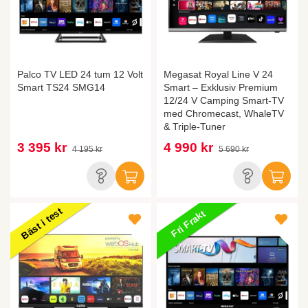
Palco TV LED 24 tum 12 Volt
Megasat Royal Line V 24
Smart TS24 SMG14
Smart – Exklusiv Premium
12/24 V Camping Smart-TV
med Chromecast, WhaleTV
& Triple-Tuner
3 395 kr
4 990 kr
4 195 kr
5 690 kr
Bäst i test
Fri Frakt