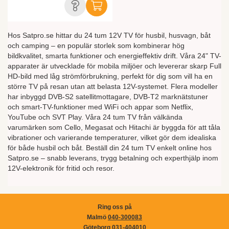
Hos Satpro.se hittar du 24 tum 12V TV för husbil, husvagn, båt
och camping – en populär storlek som kombinerar hög
bildkvalitet, smarta funktioner och energieffektiv drift. Våra 24" TV-
apparater är utvecklade för mobila miljöer och levererar skarp Full
HD-bild med låg strömförbrukning, perfekt för dig som vill ha en
större TV på resan utan att belasta 12V-systemet. Flera modeller
har inbyggd DVB-S2 satellitmottagare, DVB-T2 marknätstuner
och smart-TV-funktioner med WiFi och appar som Netflix,
YouTube och SVT Play. Våra 24 tum TV från välkända
varumärken som Cello, Megasat och Hitachi är byggda för att tåla
vibrationer och varierande temperaturer, vilket gör dem idealiska
för både husbil och båt. Beställ din 24 tum TV enkelt online hos
Satpro.se – snabb leverans, trygg betalning och experthjälp inom
12V-elektronik för fritid och resor.
Ring oss på
Malmö
040-300083
Göteborg
031-404010