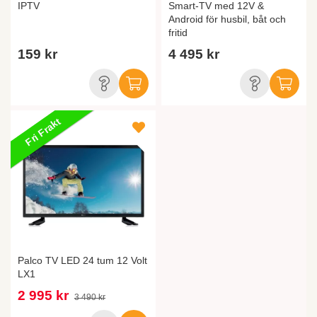
IPTV
Smart-TV med 12V &
Android för husbil, båt och
fritid
159 kr
4 495 kr
Fri Frakt
Palco TV LED 24 tum 12 Volt
LX1
2 995 kr
3 490 kr