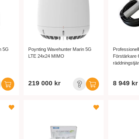
n 5G
Poynting Wavehunter Marin 5G
Professione
LTE 24x24 MIMO
Förstärkare 6
räddningstjän
219 000 kr
8 949 kr