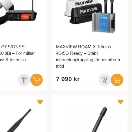
ll GPS/GNSS
MAXVIEW ROAM X Trådlös
0 dBi – För militär,
4G/5G Ready – Stabil
st & testmiljö
internetuppkoppling för husbil och
fritid
7 990 kr