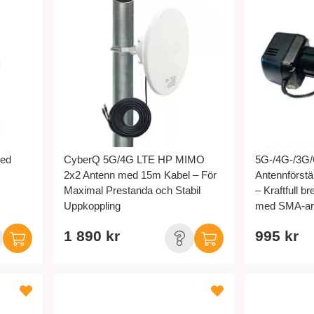
med
CyberQ 5G/4G LTE HP MIMO
5G-/4G-/3G
2x2 Antenn med 15m Kabel – För
Antennförst
Maximal Prestanda och Stabil
– Kraftfull b
Uppkoppling
med SMA-ans
1 890 kr
995 kr