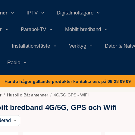
nner
IPTV
Digitalmottagare
r
Parabol-TV
Mobilt bredband
Installationsfäste
Verktyg
Dator & Nätv
Radio
Har du frågor gällande produkter kontakta oss på 08-28 09 09
r
/
Husbil o Båt antenner
/
4G/5G GPS - WiFi
ilt bredband 4G/5G, GPS och Wifi