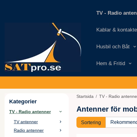
TV - Radio ante
Kablar & kontakte
Husbil och Båt
Hem & Fritid
Startsida
/
TV - Radio antenne
Kategorier
Antenner för mob
TV - Radio antenner
TV antenner
Sortering
Radio antenner