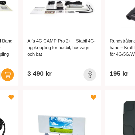
l Band
Alfa 4G CAMP Pro 2+ – Stabil 4G-
Rundstråland
–
uppkoppling för husbil, husvagn
hane – Kraftf
pling
och båt
för 4G/5G/Wi
3 490 kr
195 kr