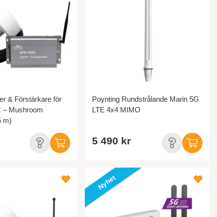
r & Förstärkare för
Poynting Rundstrålande Marin 5G
k – Mushroom
LTE 4x4 MIMO
5 m)
5 490 kr
Nyhet