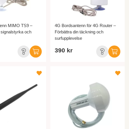
tenn MIMO TS9 –
4G Bordsantenn för 4G Router –
 signalstyrka och
Förbättra din täckning och
surfupplevelse
390 kr