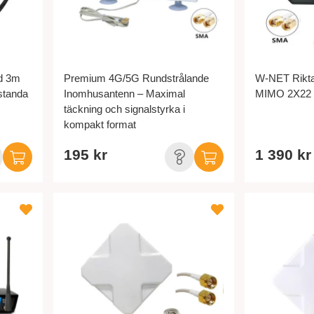
d 3m
Premium 4G/5G Rundstrålande
W-NET Rikt
standa
Inomhusantenn – Maximal
MIMO 2X22 d
täckning och signalstyrka i
kompakt format
195 kr
1 390 kr