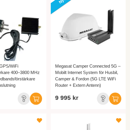
/GPS/WiFi
Megasat Camper Connected 5G –
ärkare 400–3800 MHz
Mobilt Internet System för Husbil,
redbandsförstärkare
Camper & Fordon (5G LTE WiFi
lutning
Router + Extern Antenn)
9 995 kr