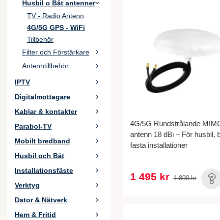
Husbil o Båt antenner
TV - Radio Antenn
4G/5G GPS - WiFi
Tillbehör
Filter och Förstärkare
Antenntillbehör
IPTV
Digitalmottagare
Kablar & kontakter
4G/5G Rundstrålande MIM
Parabol-TV
antenn 18 dBi – För husbil, 
Mobilt bredband
fasta installationer
Husbil och Båt
Installationsfäste
1 495 kr
1 890 kr
Verktyg
Dator & Nätverk
Hem & Fritid