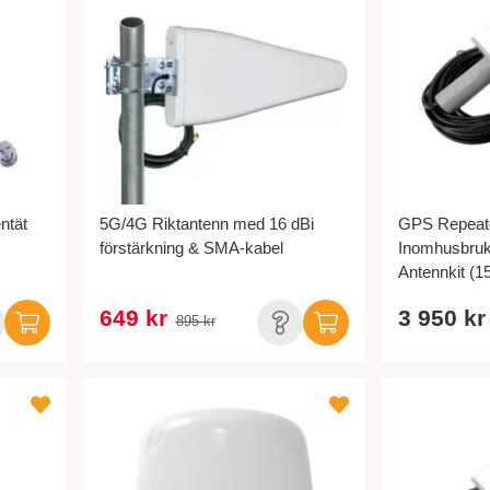
ntät
5G/4G Riktantenn med 16 dBi
GPS Repeate
förstärkning & SMA-kabel
Inomhusbru
Antennkit (1
649 kr
3 950 kr
895 kr