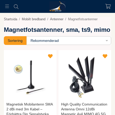
Startsida
/
Mobilt bredband
/
Antenner
/
Magnetfotsantenner
Magnetfotsantenner, sma, ts9, mimo
Sortering
Magnetisk Mobilantenn SMA
High Quality Communication
2 dBi med 3m Kabel –
Antenna Omni 12dBi
Förbättra Din Signalstyrka
Magnetic 4x4 MIMO 4G 5G