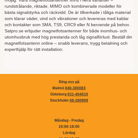
möjlig. Våra magnetfotsantenner finns i flera varianter –
rundstrålande, riktade, MIMO och kombinerade modeller för
bästa signalstyrka och räckvidd. De är tillverkade i tåliga material
som klarar väder, vind och vibrationer och levereras med kablar
och kontakter som SMA, TS9, CRC9 eller N beroende på behov.
Satpro.se erbjuder magnetfotsantenner för både inomhus- och
utomhusbruk med hög prestanda och låg signalförlust. Beställ din
magnetfotsantenn online – snabb leverans, trygg betalning och
experthjälp för rätt installation.
Ring oss på
Malmö
040-300083
Göteborg
031-404010
Stockholm
08-280909
Måndag - Fredag
10:00-18:00
Lördag