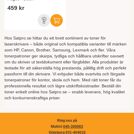
459 kr
Hos Satpro.se hittar du ett brett sortiment av toner för
laserskrivare – både original och kompatibla varianter till märken
som HP, Canon, Brother, Samsung, Lexmark och fler. Våra
tonerpatroner ger skarpa, tydliga och hållbara utskrifter oavsett
om du skriver ut textdokument eller färgbilder. Alla produkter är
testade för att säkerställa hög prestanda, pålitlig drift och perfekt
passform till din skrivare. Vi erbjuder både svartvita och färgade
tonerpatroner för kontor, skola och hem. Med rätt toner får du
professionella resultat och lägre utskriftskostnader. Beställ din
toner enkelt online hos Satpro.se – snabb leverans, hög kvalitet
och konkurrenskraftiga priser.
Ring oss på
Malmö
040-300083
Göteborg
031-404010