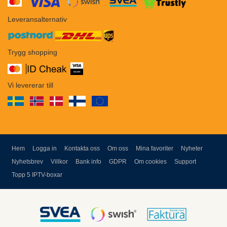
​​
Leveransalternativ
Trygg shopping
Vi levererar till
Hem
Logga in
Kontakta oss
Om oss
Mina favoriter
Nyheter
Nyhetsbrev
Villkor
Bank info
GDPR
Om cookies
Support
Topp 5 IPTV-boxar