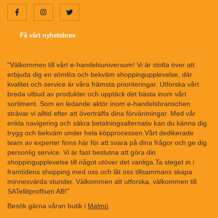
Få vårt nyhetsbrev
"Välkommen till vårt e-handelsuniversum! Vi är stolta över att
erbjuda dig en sömlös och bekväm shoppingupplevelse, där
kvalitet och service är våra främsta prioriteringar. Utforska vårt
breda utbud av produkter och upptäck det bästa inom vårt
sortiment. Som en ledande aktör inom e-handelsbranschen
strävar vi alltid efter att överträffa dina förväntningar. Med vår
enkla navigering och säkra betalningsalternativ kan du känna dig
trygg och bekväm under hela köpprocessen.Vårt dedikerade
team av experter finns här för att svara på dina frågor och ge dig
personlig service. Vi är fast beslutna att göra din
shoppingupplevelse till något utöver det vanliga.Ta steget in i
framtidens shopping med oss och låt oss tillsammans skapa
minnesvärda stunder. Välkommen att utforska, välkommen till
SATellitproffsen AB!"
Besök gärna våran butik i
Malmö