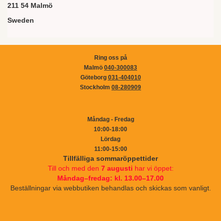
211 54 Malmö
Sweden
Ring oss på
Malmö
040-300083
Göteborg
031-404010
Stockholm
08-280909
Måndag - Fredag
10:00-18:00
Lördag
11:00-15:00
Tillfälliga sommaröppettider
Till och med den
7 augusti
har vi öppet:
Måndag–fredag: kl. 13.00–17.00
Beställningar via webbutiken behandlas och skickas som vanligt.