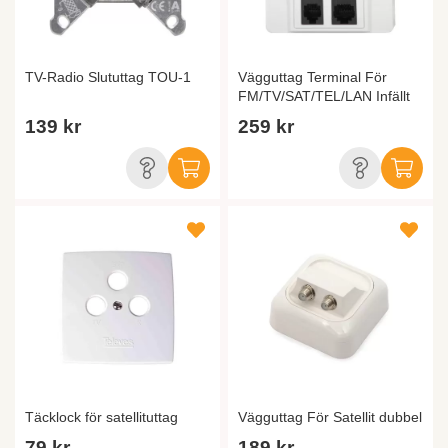
TV-Radio Slututtag TOU-1
Vägguttag Terminal För
FM/TV/SAT/TEL/LAN Infällt
139 kr
259 kr
Täcklock för satellituttag
Vägguttag För Satellit dubbel
79 kr
189 kr