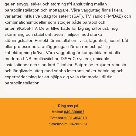
ge en snygg, säker och störningsfri anslutning mellan
parabolinstallation och mottagare. Våra vägguttag finns i flera
varianter, inklusive uttag för satellit (SAT), TV, radio (FM/DAB) och
kombinationsmodeller som stödjer både parabol och
antenn/Kabel-TV. De är tillverkade för låg signalförlust, hög
skärmning och stabil drift även i miljöer med starka
störningskällor. Perfekt för installation i villa, lägenhet, husbil, båt
eller professionella anläggningar där en ren och pålitlig
kabeldragning krävs. Våra vägguttag är kompatibla med alla
moderna LNB, multiswitchar, DiSEqC-system, unicable-
installationer och standard F-kablar. Satpro.se erbjuder robusta
och långlivade uttag med snabb leverans, säker betalning och
expertrådgivning för att hjälpa dig välja rätt modell till din
parabolinstallation.
Ring oss på
Malmö
040-300083
Göteborg
031-404010
Stockholm
08-280909