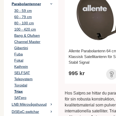
Parabolantenner
30 - 59 cm
60 - 79 cm
80 - 100 cm
100 - 420 cm
Bang & Olufsen
Channel Master
Gibertini
Allente Parabolantenn 64 c
Fuba
Klassisk Satellitantenn för 
Fokal
Stabil Signal
Kathrein
995 kr
SELFSAT
Telesystem
Toroidal
Triax
Hos Satpro.se hittar du para
SATpro
för sin robusta konstruktion
LNB Mikrovågshuvud
kvalitetsmaterial som pulve
internationella satelliter. T
DiSEqC-switchar