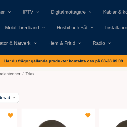
ner
IPTV
Digitalmottagare
Kablar & k
Mobilt bredband
Husbil och Båt
Installati
ator & Nätverk
Hem & Fritid
Radio
Har du frågor gällande produkter kontakta oss på 08-28 09 09
bolantenner
/
Triax