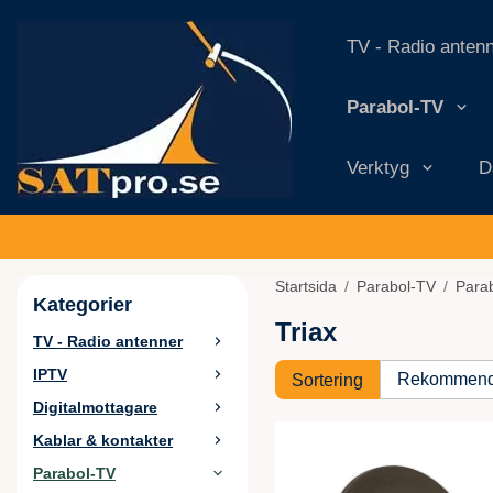
TV - Radio anten
Parabol-TV
Verktyg
D
Startsida
/
Parabol-TV
/
Para
Kategorier
Triax
TV - Radio antenner
IPTV
Sortering
Digitalmottagare
Kablar & kontakter
Parabol-TV