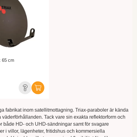
x 65 cm
ga fabrikat inom satellitmottagning. Triax-paraboler är kända
ka väderförhållanden. Tack vare sin exakta reflektorform och
g för både HD- och UHD-sändningar samt för svagare
r i villor, lägenheter, fritidshus och kommersiella