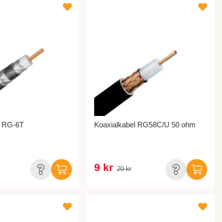
l RG-6T
Koaxialkabel RG58C/U 50 ohm
9 kr
20 kr