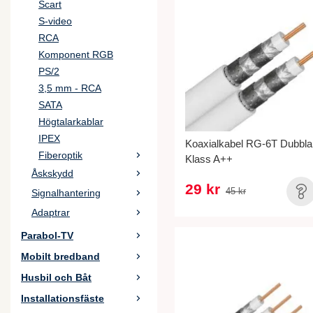
Scart
S-video
RCA
Komponent RGB
PS/2
3,5 mm - RCA
SATA
Högtalarkablar
IPEX
Koaxialkabel RG-6T Dubbla
Fiberoptik
Klass A++
Åskskydd
29 kr
45 kr
Signalhantering
Adaptrar
Parabol-TV
Mobilt bredband
Husbil och Båt
Installationsfäste