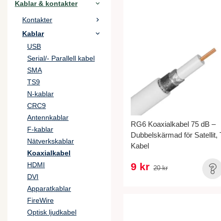
Kablar & kontakter
Kontakter
Kablar
USB
Serial/- Parallell kabel
SMA
TS9
N-kablar
CRC9
Antennkablar
RG6 Koaxialkabel 75 dB –
F-kablar
Dubbelskärmad för Satellit,
Nätverkskablar
Kabel
Koaxialkabel
HDMI
9 kr
20 kr
DVI
Apparatkablar
FireWire
Optisk ljudkabel