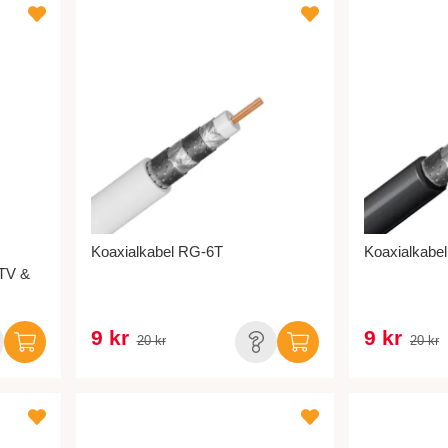
Koaxialkabel RG-6T
Koaxialkabe
 TV &
9 kr
9 kr
20 kr
20 kr