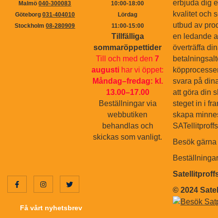
erbjuda dig 
Malmö
040-300083
10:00-18:00
kvalitet och s
Göteborg
031-404010
Lördag
utbud av pro
Stockholm
08-280909
11:00-15:00
Tillfälliga
en ledande ak
sommaröppettider
överträffa di
Till och med den
7
betalningsal
augusti
har vi öppet:
köpprocessen.
Måndag–fredag: kl.
svara på dina
13.00–17.00
att göra din 
Beställningar via
steget in i f
webbutiken
skapa minnes
behandlas och
SATellitproff
skickas som vanligt.
Besök gärna 
Beställninga
Satellitprof
© 2024 Satel
Få vårt nyhetsbrev