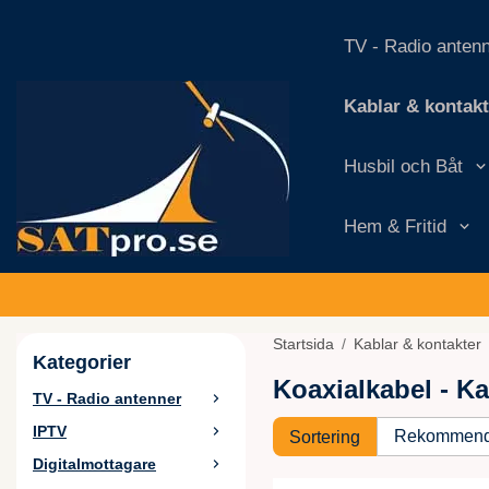
TV - Radio anten
Kablar & kontakt
Husbil och Båt
Hem & Fritid
Startsida
/
Kablar & kontakter
Kategorier
Koaxialkabel - Ka
TV - Radio antenner
IPTV
Sortering
Digitalmottagare