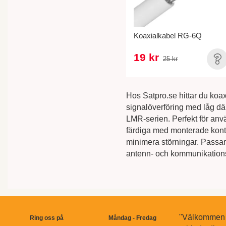
Koaxialkabel RG-6Q
19 kr
25 kr
Hos Satpro.se hittar du koax
signalöverföring med låg d
LMR-serien. Perfekt för anvä
färdiga med monterade konta
minimera störningar. Passar l
antenn- och kommunikationss
"Välkommen ti
Ring oss på
Måndag - Fredag