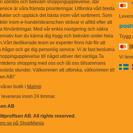
en sömlös och bekväm shoppingupplevelse, där
ervice är våra främsta prioriteringar. Utforska vårt breda
dukter och upptäck det bästa inom vårt sortiment. Som
Levera
tör inom e-handelsbranschen strävar vi alltid efter att
na förväntningar. Med vår enkla navigering och säkra
ternativ kan du känna dig trygg och bekväm under hela
Trygg
Vårt dedikerade team av experter finns här för att
 frågor och ge dig personlig service. Vi är fast beslutna
shoppingupplevelse till något utöver det vanliga.Ta
Vi leve
ramtidens shopping med oss och låt oss tillsammans
värda stunder. Välkommen att utforska, välkommen till
sen AB!"
våran butik i
Malmö
r levereras inom 24 timmar.
fsen AB
litproffsen AB. All rights reserved.