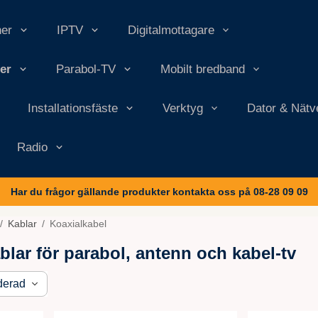
ner
IPTV
Digitalmottagare
er
Parabol-TV
Mobilt bredband
Installationsfäste
Verktyg
Dator & Nätv
Radio
Har du frågor gällande produkter kontakta oss på 08-28 09 09
/
Kablar
/
Koaxialkabel
blar för parabol, antenn och kabel-tv