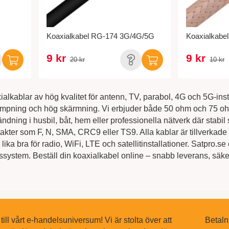
Koaxialkabel RG-174 3G/4G/5G
Koaxialkabe
9 kr
9 kr
20 kr
10 kr
ialkablar av hög kvalitet för antenn, TV, parabol, 4G och 5G-inst
ämpning och hög skärmning. Vi erbjuder både 50 ohm och 75 o
ndning i husbil, båt, hem eller professionella nätverk där stab
kter som F, N, SMA, CRC9 eller TS9. Alla kablar är tillverkade
ika bra för radio, WiFi, LTE och satellitinstallationer. Satpro.se 
ystem. Beställ din koaxialkabel online – snabb leverans, säker b
ll vårt e-handelsuniversum! Vi är stolta över att
Betaln