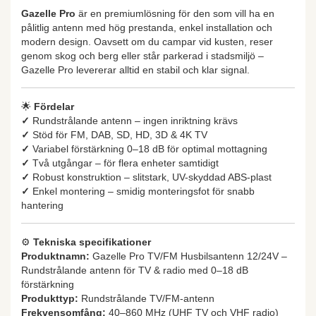
Gazelle Pro
är en premiumlösning för den som vill ha en
pålitlig antenn med hög prestanda, enkel installation och
modern design. Oavsett om du campar vid kusten, reser
genom skog och berg eller står parkerad i stadsmiljö –
Gazelle Pro levererar alltid en stabil och klar signal.
🌟
Fördelar
✓
Rundstrålande antenn – ingen inriktning krävs
✓
Stöd för FM, DAB, SD, HD, 3D & 4K TV
✓
Variabel förstärkning 0–18 dB för optimal mottagning
✓
Två utgångar – för flera enheter samtidigt
✓
Robust konstruktion – slitstark, UV-skyddad ABS-plast
✓
Enkel montering – smidig monteringsfot för snabb
hantering
⚙️
Tekniska specifikationer
Produktnamn:
Gazelle Pro TV/FM Husbilsantenn 12/24V –
Rundstrålande antenn för TV & radio med 0–18 dB
förstärkning
Produkttyp:
Rundstrålande TV/FM-antenn
Frekvensomfång:
40–860 MHz (UHF TV och VHF radio)