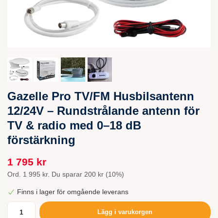
Gazelle Pro TV/FM Husbilsantenn
12/24V – Rundstrålande antenn för
TV & radio med 0–18 dB
förstärkning
1 795 kr
Ord.
1 995 kr
. Du sparar
200 kr
(
10
%)
Finns i lager för omgående leverans
Lägg i varukorgen