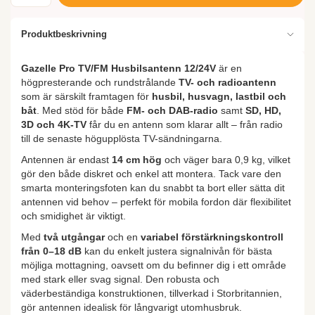
Produktbeskrivning
Gazelle Pro TV/FM Husbilsantenn 12/24V
är en
högpresterande och rundstrålande
TV- och radioantenn
som är särskilt framtagen för
husbil, husvagn, lastbil och
båt
. Med stöd för både
FM- och DAB-radio
samt
SD, HD,
3D och 4K-TV
får du en antenn som klarar allt – från radio
till de senaste högupplösta TV-sändningarna.
Antennen är endast
14 cm hög
och väger bara 0,9 kg, vilket
gör den både diskret och enkel att montera. Tack vare den
smarta monteringsfoten kan du snabbt ta bort eller sätta dit
antennen vid behov – perfekt för mobila fordon där flexibilitet
och smidighet är viktigt.
Med
två utgångar
och en
variabel förstärkningskontroll
från 0–18 dB
kan du enkelt justera signalnivån för bästa
möjliga mottagning, oavsett om du befinner dig i ett område
med stark eller svag signal. Den robusta och
väderbeständiga konstruktionen, tillverkad i Storbritannien,
gör antennen idealisk för långvarigt utomhusbruk.