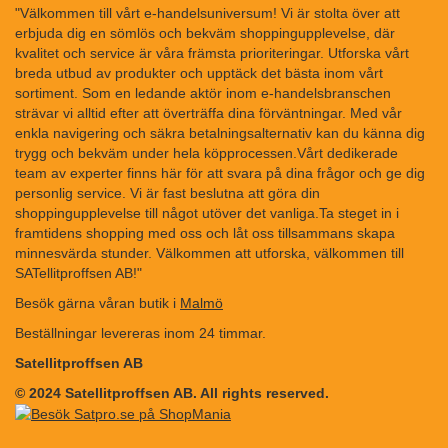
"Välkommen till vårt e-handelsuniversum! Vi är stolta över att
erbjuda dig en sömlös och bekväm shoppingupplevelse, där
kvalitet och service är våra främsta prioriteringar. Utforska vårt
breda utbud av produkter och upptäck det bästa inom vårt
sortiment. Som en ledande aktör inom e-handelsbranschen
strävar vi alltid efter att överträffa dina förväntningar. Med vår
enkla navigering och säkra betalningsalternativ kan du känna dig
trygg och bekväm under hela köpprocessen.Vårt dedikerade
team av experter finns här för att svara på dina frågor och ge dig
personlig service. Vi är fast beslutna att göra din
shoppingupplevelse till något utöver det vanliga.Ta steget in i
framtidens shopping med oss och låt oss tillsammans skapa
minnesvärda stunder. Välkommen att utforska, välkommen till
SATellitproffsen AB!"
Besök gärna våran butik i
Malmö
Beställningar levereras inom 24 timmar.
Satellitproffsen AB
© 2024 Satellitproffsen AB. All rights reserved.