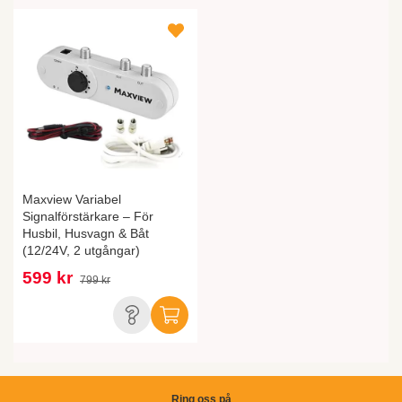
Maxview Variabel
Signalförstärkare – För
Husbil, Husvagn & Båt
(12/24V, 2 utgångar)
599 kr
799 kr
Ring oss på