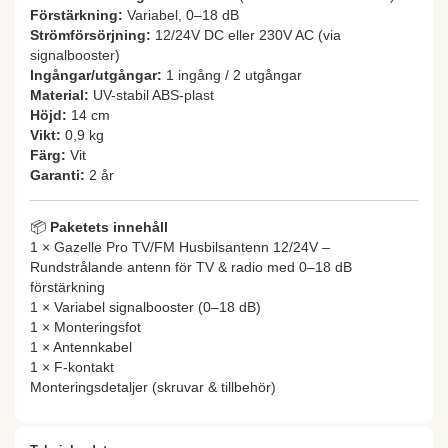
Förstärkning:
Variabel, 0–18 dB
Strömförsörjning:
12/24V DC eller 230V AC (via
signalbooster)
Ingångar/utgångar:
1 ingång / 2 utgångar
Material:
UV-stabil ABS-plast
Höjd:
14 cm
Vikt:
0,9 kg
Färg:
Vit
Garanti:
2 år
📦
Paketets innehåll
1 × Gazelle Pro TV/FM Husbilsantenn 12/24V –
Rundstrålande antenn för TV & radio med 0–18 dB
förstärkning
1 × Variabel signalbooster (0–18 dB)
1 × Monteringsfot
1 × Antennkabel
1 × F-kontakt
Monteringsdetaljer (skruvar & tillbehör)