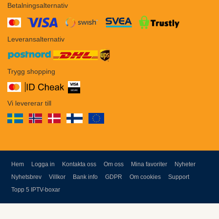
Betalningsalternativ
​​
Leveransalternativ
Trygg shopping
Vi levererar till
Hem
Logga in
Kontakta oss
Om oss
Mina favoriter
Nyheter
Nyhetsbrev
Villkor
Bank info
GDPR
Om cookies
Support
Topp 5 IPTV-boxar