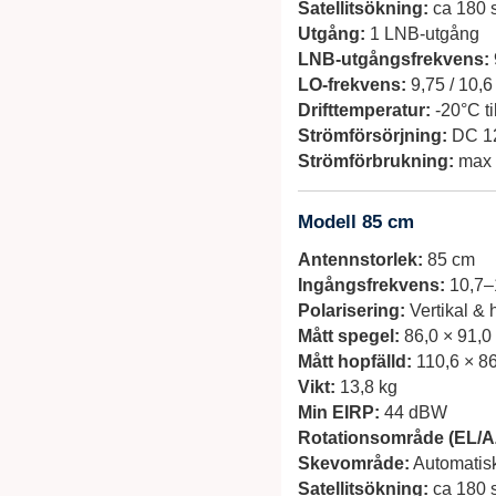
Satellitsökning:
ca 180 
Utgång:
1 LNB-utgång
LNB-utgångsfrekvens:
LO-frekvens:
9,75 / 10,
Drifttemperatur:
-20°C ti
Strömförsörjning:
DC 1
Strömförbrukning:
max 
Modell 85 cm
Antennstorlek:
85 cm
Ingångsfrekvens:
10,7–
Polarisering:
Vertikal & h
Mått spegel:
86,0 × 91,0 
Mått hopfälld:
110,6 × 86
Vikt:
13,8 kg
Min EIRP:
44 dBW
Rotationsområde (EL/A
Skevområde:
Automatis
Satellitsökning:
ca 180 