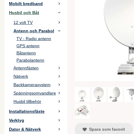
Mobilt bredband
Husbil och Båt
12 volt TV
Antenn och Parabol
TV - Radio antenn
GPS antenn
Båtantenn
Parabolantenn
Antennfästen
Nätverk
Backkamerasystem
Spänningsomvandlare
Husbil tillbehör
Installationsfäste
Verktyg
Spara som favorit
Dator & Nätverk