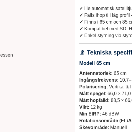
✓
Helautomatisk satellitj
✓
Fälls ihop till låg profi
✓
Finns i 65 cm och 85 c
✓
Kompatibel med SD, 
✓
Enkel styrning via styr
📡 Tekniska specif
ressen
Modell 65 cm
Antennstorlek:
65 cm
Ingångsfrekvens:
10,7–
Polarisering:
Vertikal & h
Mått spegel:
66,0 × 71,0 
Mått hopfälld:
88,5 × 66,
Vikt:
12 kg
Min EIRP:
46 dBW
Rotationsområde (EL/A
Skevområde:
Manuell