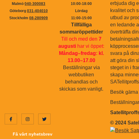
erbjuda dig 
Malmö
040-300083
10:00-18:00
kvalitet och s
Göteborg
031-404010
Lördag
utbud av pro
Stockholm
08-280909
11:00-15:00
Tillfälliga
en ledande ak
sommaröppettider
överträffa di
Till och med den
7
betalningsal
augusti
har vi öppet:
köpprocessen.
Måndag–fredag: kl.
svara på dina
13.00–17.00
att göra din 
Beställningar via
steget in i f
webbutiken
skapa minnes
behandlas och
SATellitproff
skickas som vanligt.
Besök gärna 
Beställninga
Satellitprof
© 2024 Satel
Få vårt nyhetsbrev