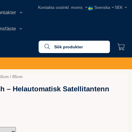
Kontakta oss
ontakter
onsfäste
 65cm / 85cm
sh – Helautomatisk Satellitantenn