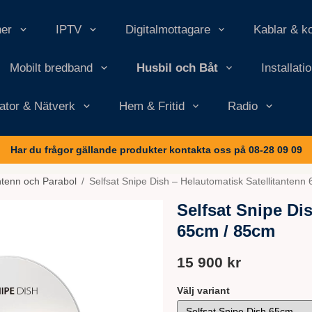
ner
IPTV
Digitalmottagare
Kablar & k
Mobilt bredband
Husbil och Båt
Installati
ator & Nätverk
Hem & Fritid
Radio
Har du frågor gällande produkter kontakta oss på 08-28 09 09
tenn och Parabol
/
Selfsat Snipe Dish – Helautomatisk Satellitantenn
Selfsat Snipe Di
65cm / 85cm
15 900 kr
Välj variant