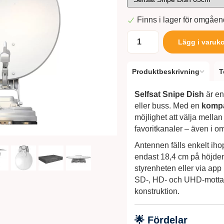
Finns i lager för omgåe
Lägg i varuk
Produktbeskrivning
T
Selfsat Snipe Dish
är en
eller buss. Med en
kompa
möjlighet att välja mella
favoritkanaler – även i 
Antennen fälls enkelt iho
endast 18,4 cm på höjde
styrenheten eller via ap
SD-, HD- och UHD-mottagn
konstruktion.
🌟 Fördelar