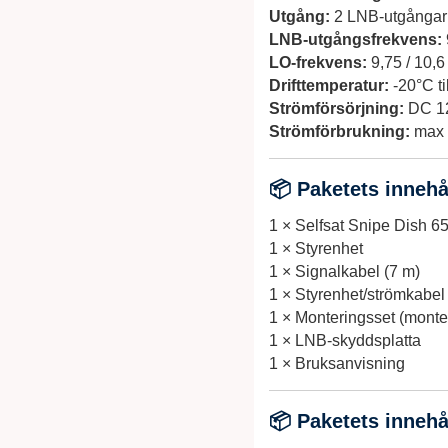
Utgång:
2 LNB-utgångar
LNB-utgångsfrekvens:
LO-frekvens:
9,75 / 10,
Drifttemperatur:
-20°C ti
Strömförsörjning:
DC 1
Strömförbrukning:
max 
📦 Paketets innehå
1 × Selfsat Snipe Dish 
1 × Styrenhet
1 × Signalkabel (7 m)
1 × Styrenhet/strömkabel 
1 × Monteringsset (monte
1 × LNB-skyddsplatta
1 × Bruksanvisning
📦 Paketets innehå