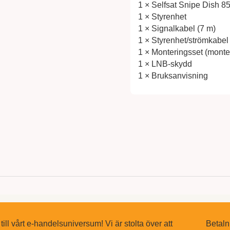
1 × Selfsat Snipe Dish 
1 × Styrenhet
1 × Signalkabel (7 m)
1 × Styrenhet/strömkabel 
1 × Monteringsset (monte
1 × LNB-skydd
1 × Bruksanvisning
ll vårt e-handelsuniversum! Vi är stolta över att
Betaln