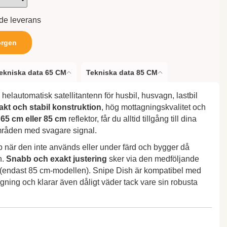
nde leverans
orgen
ekniska data 65 CM
Tekniska data 85 CM
 helautomatisk satellitantenn för husbil, husvagn, lastbil
kt och stabil konstruktion
, hög mottagningskvalitet och
n
65 cm eller 85 cm
reflektor, får du alltid tillgång till dina
områden med svagare signal.
p när den inte används eller under färd och bygger då
n.
Snabb och exakt justering
sker via den medföljande
p (endast 85 cm-modellen). Snipe Dish är kompatibel med
ing och klarar även dåligt väder tack vare sin robusta