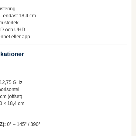
ustering
l – endast 18,4 cm
m storlek
HD och UHD
enhet eller app
ikationer
12,75 GHz
orisontell
cm (offset)
0 × 18,4 cm
Z):
0° – 145° / 390°