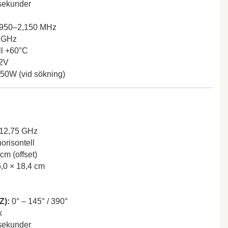
sekunder
950–2,150 MHz
6 GHz
ll +60°C
2V
50W (vid sökning)
12,75 GHz
orisontell
cm (offset)
,0 × 18,4 cm
Z):
0° – 145° / 390°
k
sekunder