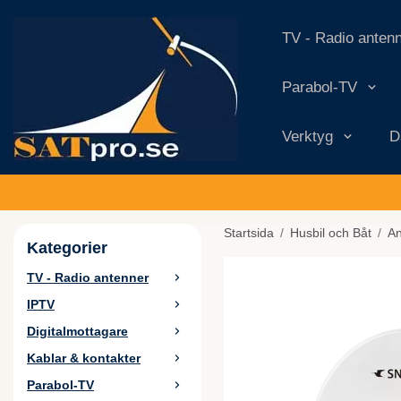
TV - Radio anten
Parabol-TV
Verktyg
D
Startsida
/
Husbil och Båt
/
An
Kategorier
TV - Radio antenner
IPTV
Digitalmottagare
Kablar & kontakter
Parabol-TV