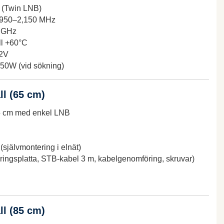
 (Twin LNB)
950–2,150 MHz
6 GHz
ll +60°C
2V
50W (vid sökning)
ll (65 cm)
65 cm med enkel LNB
(självmontering i elnät)
ringsplatta, STB-kabel 3 m, kabelgenomföring, skruvar)
ll (85 cm)