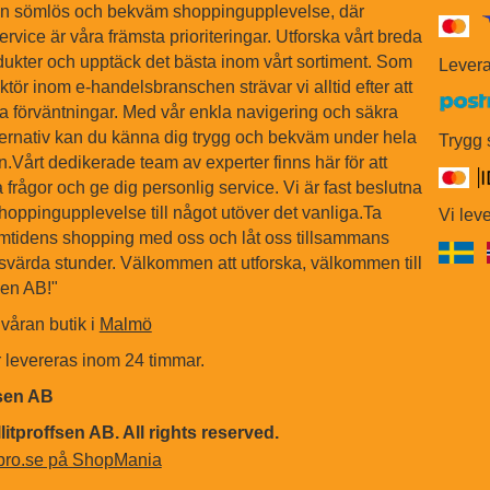
en sömlös och bekväm shoppingupplevelse, där
ervice är våra främsta prioriteringar. Utforska vårt breda
dukter och upptäck det bästa inom vårt sortiment. Som
Levera
tör inom e-handelsbranschen strävar vi alltid efter att
na förväntningar. Med vår enkla navigering och säkra
ternativ kan du känna dig trygg och bekväm under hela
Trygg
Vårt dedikerade team av experter finns här för att
 frågor och ge dig personlig service. Vi är fast beslutna
shoppingupplevelse till något utöver det vanliga.Ta
Vi leve
ramtidens shopping med oss och låt oss tillsammans
värda stunder. Välkommen att utforska, välkommen till
sen AB!"
våran butik i
Malmö
r levereras inom 24 timmar.
fsen AB
litproffsen AB. All rights reserved.