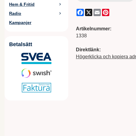
Hem & Fritid
Facebook
X
Email
Pinterest
Radio
Kampanjer
Artikelnummer:
1338
Betalsätt
Direktlänk:
Högerklicka och kopiera ad