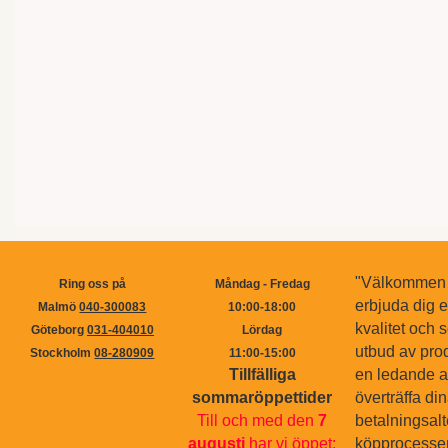
"Välkommen ti
Ring oss på
Måndag - Fredag
erbjuda dig 
Malmö
040-300083
10:00-18:00
kvalitet och s
Göteborg
031-404010
Lördag
utbud av pro
Stockholm
08-280909
11:00-15:00
Tillfälliga
en ledande ak
sommaröppettider
överträffa di
Till och med den
7
betalningsal
augusti
har vi öppet:
köpprocessen.