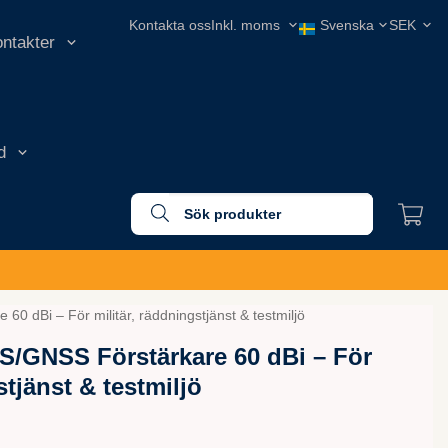
Kontakta oss
ontakter
d
60 dBi – För militär, räddningstjänst & testmiljö
S/GNSS Förstärkare 60 dBi – För
stjänst & testmiljö