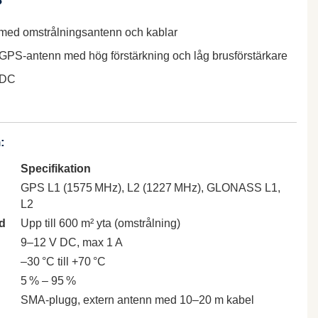
?
med omstrålningsantenn och kablar
GPS-antenn med hög förstärkning och låg brusförstärkare
 DC
:
Specifikation
GPS L1 (1575 MHz), L2 (1227 MHz), GLONASS L1,
L2
d
Upp till 600 m² yta (omstrålning)
9–12 V DC, max 1 A
–30 °C till +70 °C
5 % – 95 %
SMA-plugg, extern antenn med 10–20 m kabel