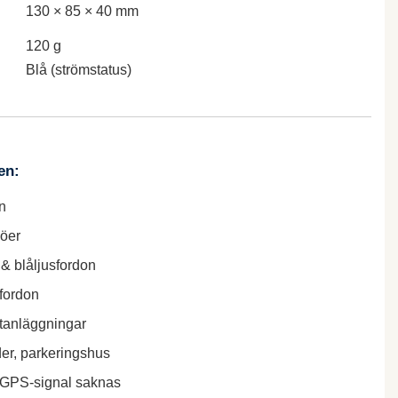
130 × 85 × 40 mm
120 g
Blå (strömstatus)
en:
n
jöer
& blåljusfordon
sfordon
stanläggningar
er, parkeringshus
r GPS-signal saknas