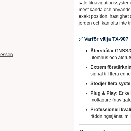
satellitnavigationssyst
mest kända och används g
exakt position, hastighet
jorden och kan ofta inte t
✅ Varför välja TX‑90?
Återstrålar GNSS/
ressen
utomhus och återut
Extrem förstärkni
signal till flera enhe
Stödjer flera syst
Plug & Play:
Enkel 
mottagare (navigato
Professionell kvali
räddningstjänst, mil