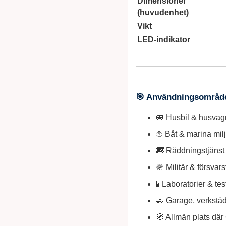
Dimensioner
(huvudenhet)
Vikt
LED-indikator
🎯 Användningsområd
🚐 Husbil & husvag
⛵ Båt & marina mil
🚒 Räddningstjänst 
🪖 Militär & försvar
🧪 Laboratorier & te
🚗 Garage, verkstäd
🧭 Allmän plats dä