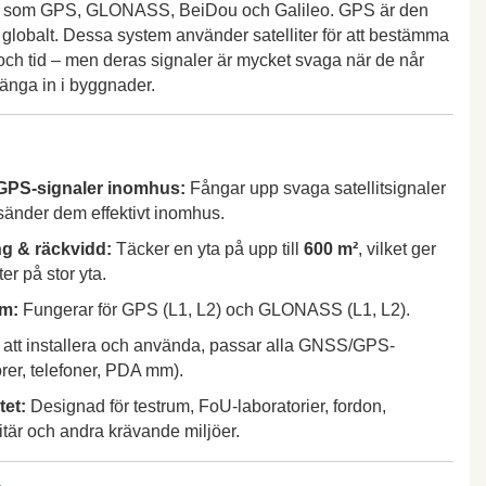
em som GPS, GLONASS, BeiDou och Galileo. GPS är den
lobalt. Dessa system använder satelliter för att bestämma
 och tid – men deras signaler är mycket svaga när de når
ränga in i byggnader.
GPS-signaler inomhus:
Fångar upp svaga satellitsignaler
sänder dem effektivt inomhus.
ng & räckvidd:
Täcker en yta på upp till
6
00 m²
, vilket ger
ter på stor yta.
em:
Fungerar för GPS (L1, L2) och GLONASS (L1, L2).
att installera och använda, passar alla GNSS/GPS-
rer, telefoner, PDA mm).
tet:
Designad för testrum, FoU-laboratorier, fordon,
itär och andra krävande miljöer.