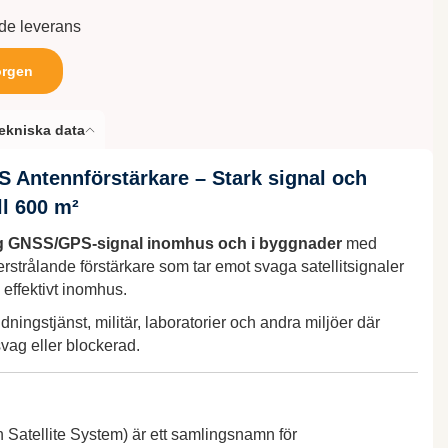
nde leverans
orgen
ekniska data
 Antennförstärkare – Stark signal och
ll 600 m²
tlig GNSS/GPS-signal inomhus och i byggnader
med
strålande förstärkare som tar emot svaga satellitsignaler
effektivt inomhus.
ddningstjänst, militär, laboratorier och andra miljöer där
ag eller blockerad.
Satellite System) är ett samlingsnamn för