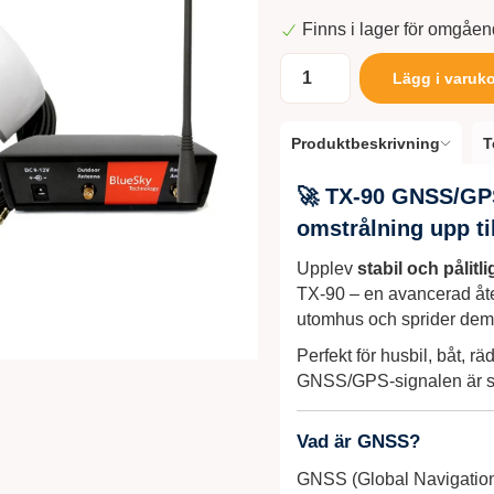
Finns i lager för omgåe
Lägg i varuk
Produktbeskrivning
T
🚀 TX‑90 GNSS/GPS
omstrålning upp ti
Upplev
stabil och påli
TX‑90 – en avancerad åter
utomhus och sprider dem 
Perfekt för husbil, båt, rä
GNSS/GPS-signalen är sv
Vad är GNSS?
GNSS (Global Navigation 