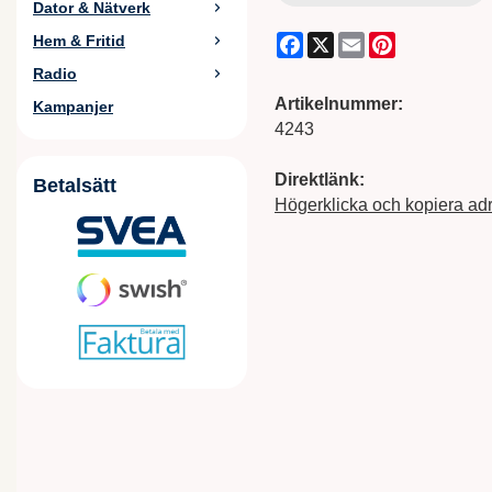
Dator & Nätverk
Facebook
X
Email
Pinterest
Hem & Fritid
Radio
Artikelnummer:
Kampanjer
4243
Direktlänk:
Betalsätt
Högerklicka och kopiera ad