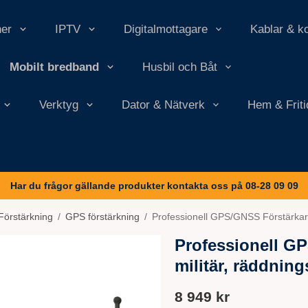
ner
IPTV
Digitalmottagare
Kablar & k
Mobilt bredband
Husbil och Båt
Verktyg
Dator & Nätverk
Hem & Friti
Har du frågor gällande produkter kontakta oss på 08-28 09 09
Förstärkning
/
GPS förstärkning
/
Professionell GPS/GNSS Förstärkare 
Professionell GP
militär, räddning
8 949 kr