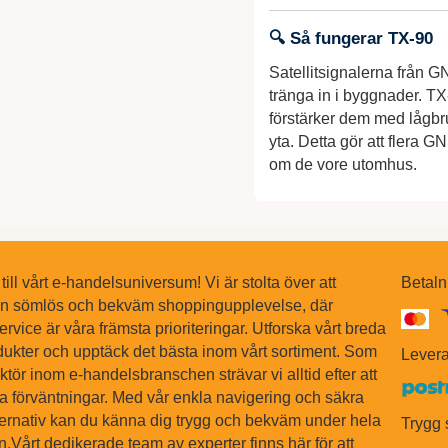
🔍 Så fungerar TX‑90
Satellitsignalerna från G
tränga in i byggnader. TX
förstärker dem med lågbr
yta. Detta gör att flera 
om de vore utomhus.
ll vårt e-handelsuniversum! Vi är stolta över att
Betaln
en sömlös och bekväm shoppingupplevelse, där
ervice är våra främsta prioriteringar. Utforska vårt breda
dukter och upptäck det bästa inom vårt sortiment. Som
Levera
tör inom e-handelsbranschen strävar vi alltid efter att
na förväntningar. Med vår enkla navigering och säkra
ternativ kan du känna dig trygg och bekväm under hela
Trygg
Vårt dedikerade team av experter finns här för att