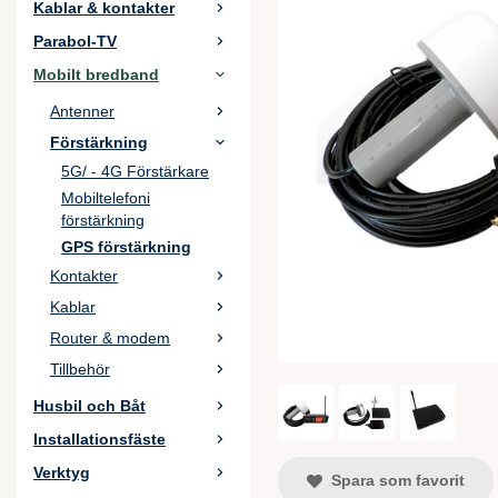
Kablar & kontakter
Parabol-TV
Mobilt bredband
Antenner
Förstärkning
5G/ - 4G Förstärkare
Mobiltelefoni
förstärkning
GPS förstärkning
Kontakter
Kablar
Router & modem
Tillbehör
Husbil och Båt
Installationsfäste
Verktyg
Spara som favorit