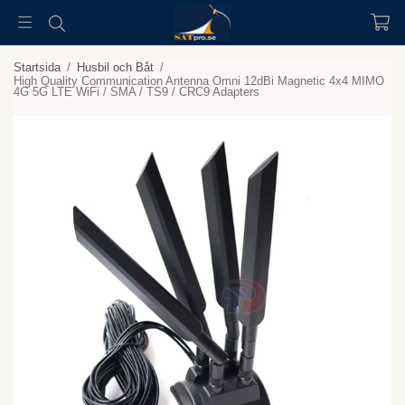
Startsida
/
Husbil och Båt
/
High Quality Communication Antenna Omni 12dBi Magnetic 4x4 MIMO
4G 5G LTE WiFi / SMA / TS9 / CRC9 Adapters