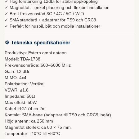
✓ Hög förstärkning 12dBi för stabil uppkoppling
✓ Magnetfot – enkel placering och flexibel installation
✓ Brett frekvensstöd 3G / 4G / 5G / WiFi
✓ SMA standard + adaptrar för TS9 och CRC9
✓ Perfekt för husbil, båt och mobila installationer
⚙ Tekniska specifikationer
Produkttyp: Extern omni antenn
Modell: TDA-1738
Frekvensområde: 600–6000 MHz
Gain: 12 dBi
MIMO: 4x4
Polarisation: Vertikal
VSWR: ≤1.8
Impedans: 50Ω
Max effekt: 50W
Kabel: RG174 ca 2m
Kontakt: SMA-hane (adaptrar till TS9 och CRC9 ingår)
Höjd antenn: ca 250 mm
Magnetfot storlek: ca 80 × 75 mm
Temperatur: -40°C till +80°C