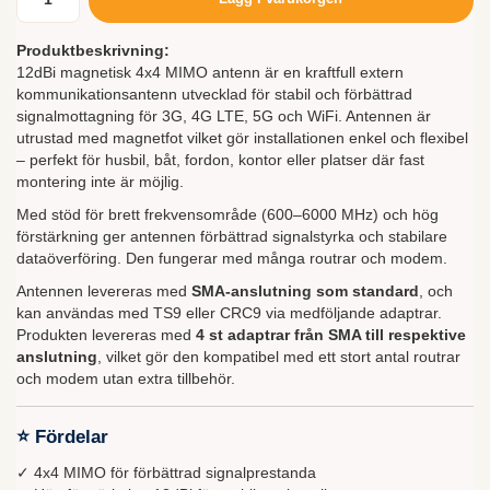
Produktbeskrivning:
12dBi magnetisk 4x4 MIMO antenn är en kraftfull extern
kommunikationsantenn utvecklad för stabil och förbättrad
signalmottagning för 3G, 4G LTE, 5G och WiFi. Antennen är
utrustad med magnetfot vilket gör installationen enkel och flexibel
– perfekt för husbil, båt, fordon, kontor eller platser där fast
montering inte är möjlig.
Med stöd för brett frekvensområde (600–6000 MHz) och hög
förstärkning ger antennen förbättrad signalstyrka och stabilare
dataöverföring. Den fungerar med många routrar och modem.
Antennen levereras med
SMA-anslutning som standard
, och
kan användas med TS9 eller CRC9 via medföljande adaptrar.
Produkten levereras med
4 st adaptrar från SMA till respektive
anslutning
, vilket gör den kompatibel med ett stort antal routrar
och modem utan extra tillbehör.
⭐ Fördelar
✓ 4x4 MIMO för förbättrad signalprestanda