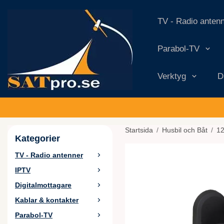
TV - Radio anten
Parabol-TV
Verktyg
D
Startsida
/
Husbil och Båt
/
12
Kategorier
TV - Radio antenner
IPTV
Digitalmottagare
Kablar & kontakter
Parabol-TV