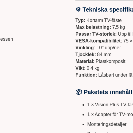
⚙ Tekniska specifik
Typ:
Kortarm TV-fäste
Max belastning:
7,5 kg
Passar TV-storlek:
Upp till
ressen
VESA-kompatibilitet:
75 ×
Vinkling:
10° upp/ner
Tjocklek:
84 mm
Material:
Plastkomposit
Vikt:
0,4 kg
Funktion:
Låsbart under fä
📦 Paketets innehåll
1 × Vision Plus TV-fäs
1 × Adapter för TV-mo
Monteringsdetaljer