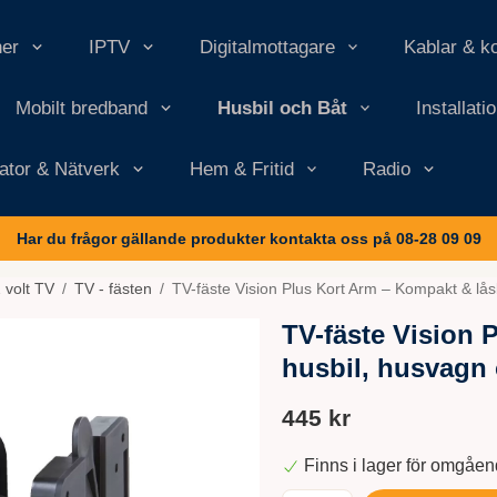
ner
IPTV
Digitalmottagare
Kablar & k
Mobilt bredband
Husbil och Båt
Installati
ator & Nätverk
Hem & Fritid
Radio
Har du frågor gällande produkter kontakta oss på 08-28 09 09
 volt TV
/
TV - fästen
/
TV-fäste Vision Plus Kort Arm – Kompakt & lås
TV-fäste Vision 
husbil, husvagn 
445 kr
Finns i lager för omgåe