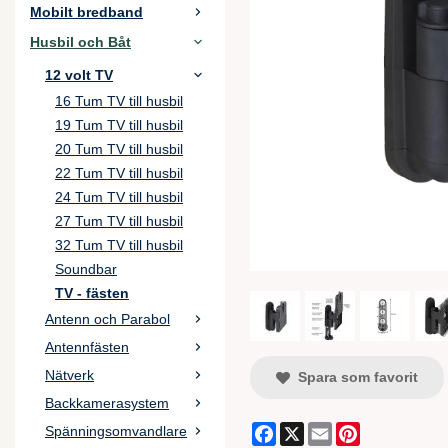
Mobilt bredband
Husbil och Båt
12 volt TV
16 Tum TV till husbil
19 Tum TV till husbil
20 Tum TV till husbil
22 Tum TV till husbil
24 Tum TV till husbil
27 Tum TV till husbil
32 Tum TV till husbil
Soundbar
TV - fästen
Antenn och Parabol
Antennfästen
Nätverk
Spara som favorit
Backkamerasystem
Facebook
X
Email
Pinterest
Spänningsomvandlare