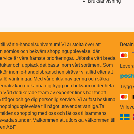
Bruksanvisning
ll vårt e-handelsuniversum! Vi är stolta över att
Betaln
en sömlös och bekväm shoppingupplevelse, där
ervice är våra främsta prioriteringar. Utforska vårt breda
dukter och upptäck det bästa inom vårt sortiment. Som
Levera
tör inom e-handelsbranschen strävar vi alltid efter att
na förväntningar. Med vår enkla navigering och säkra
ternativ kan du känna dig trygg och bekväm under hela
Trygg
Vårt dedikerade team av experter finns här för att
 frågor och ge dig personlig service. Vi är fast beslutna
shoppingupplevelse till något utöver det vanliga.Ta
Vi leve
ramtidens shopping med oss och låt oss tillsammans
värda stunder. Välkommen att utforska, välkommen till
sen AB!"