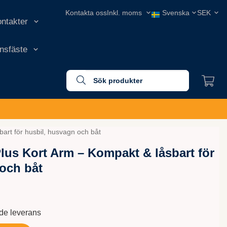
Kontakta oss
ontakter
onsfäste
bart för husbil, husvagn och båt
Plus Kort Arm – Kompakt & låsbart för
och båt
nde leverans