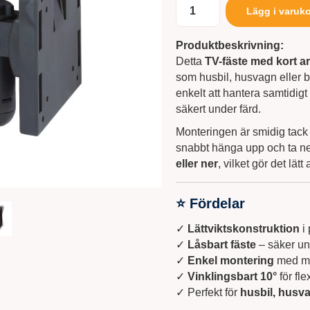
Lägg i varuk
Produktbeskrivning:
Detta
TV-fäste med kort a
som husbil, husvagn eller båt
enkelt att hantera samtidigt
säkert under färd.
Monteringen är smidig tac
snabbt hänga upp och ta ne
eller ner
, vilket gör det lätt
⭐ Fördelar
✓
Lättviktskonstruktion
i 
✓
Låsbart fäste
– säker un
✓
Enkel montering
med me
✓
Vinklingsbart 10°
för flex
✓ Perfekt för
husbil, husv