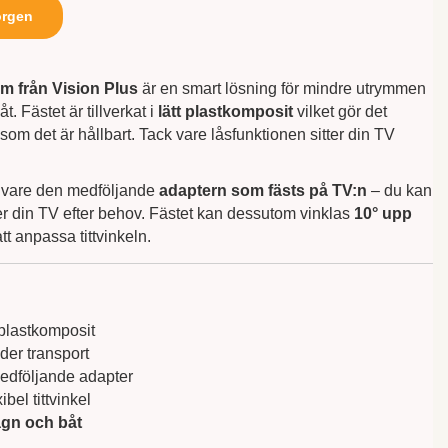
orgen
rm från Vision Plus
är en smart lösning för mindre utrymmen
. Fästet är tillverkat i
lätt plastkomposit
vilket gör det
 som det är hållbart. Tack vare låsfunktionen sitter din TV
k vare den medföljande
adaptern som fästs på TV:n
– du kan
r din TV efter behov. Fästet kan dessutom vinklas
10° upp
 att anpassa tittvinkeln.
plastkomposit
der transport
dföljande adapter
ibel tittvinkel
agn och båt