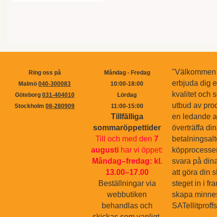
"Välkommen ti
Ring oss på
Måndag - Fredag
erbjuda dig 
Malmö
040-300083
10:00-18:00
kvalitet och s
Göteborg
031-404010
Lördag
utbud av pro
Stockholm
08-280909
11:00-15:00
Tillfälliga
en ledande ak
sommaröppettider
överträffa di
Till och med den
7
betalningsal
augusti
har vi öppet:
köpprocessen.
Måndag–fredag: kl.
svara på dina
13.00–17.00
att göra din 
Beställningar via
steget in i f
webbutiken
skapa minnes
behandlas och
SATellitproff
skickas som vanligt.