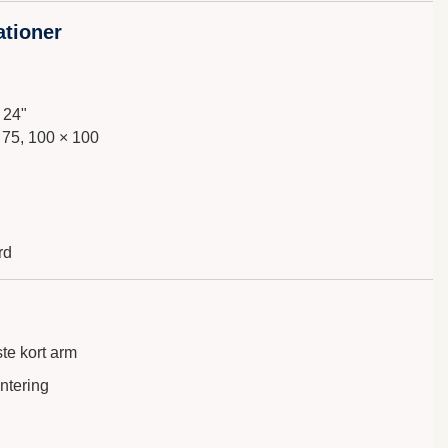
ationer
 24"
 75, 100 × 100
rd
te kort arm
ntering