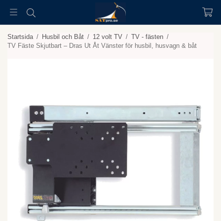
Startsida
/
Husbil och Båt
/
12 volt TV
/
TV - fästen
/
TV Fäste Skjutbart – Dras Ut Åt Vänster för husbil, husvagn & båt