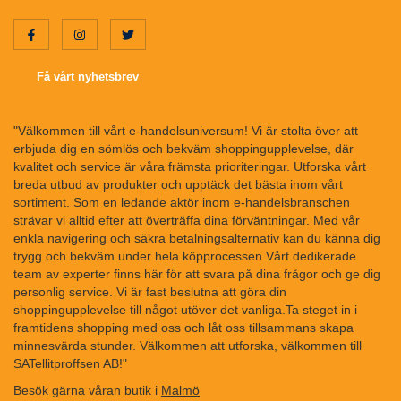
Få vårt nyhetsbrev
"Välkommen till vårt e-handelsuniversum! Vi är stolta över att
erbjuda dig en sömlös och bekväm shoppingupplevelse, där
kvalitet och service är våra främsta prioriteringar. Utforska vårt
breda utbud av produkter och upptäck det bästa inom vårt
sortiment. Som en ledande aktör inom e-handelsbranschen
strävar vi alltid efter att överträffa dina förväntningar. Med vår
enkla navigering och säkra betalningsalternativ kan du känna dig
trygg och bekväm under hela köpprocessen.Vårt dedikerade
team av experter finns här för att svara på dina frågor och ge dig
personlig service. Vi är fast beslutna att göra din
shoppingupplevelse till något utöver det vanliga.Ta steget in i
framtidens shopping med oss och låt oss tillsammans skapa
minnesvärda stunder. Välkommen att utforska, välkommen till
SATellitproffsen AB!"
Besök gärna våran butik i
Malmö