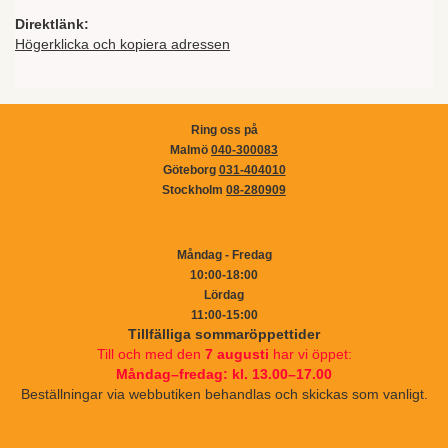
Direktlänk:
Högerklicka och kopiera adressen
Ring oss på
Malmö
040-300083
Göteborg
031-404010
Stockholm
08-280909
Måndag - Fredag
10:00-18:00
Lördag
11:00-15:00
Tillfälliga sommaröppettider
Till och med den
7 augusti
har vi öppet:
Måndag–fredag: kl. 13.00–17.00
Beställningar via webbutiken behandlas och skickas som vanligt.