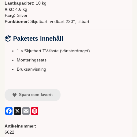
Lastkapacitet:
10 kg
Vikt:
4,6 kg
Färg:
Silver
Funktioner:
Skjutbart, vridbart 220°, tiltbart
📦 Paketets innehåll
1 × Skjutbart TV-fäste (vänsterdraget)
Monteringssats
Bruksanvisning
Spara som favorit
Facebook
X
Email
Pinterest
Artikelnummer:
6622