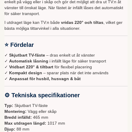
enkelt på vägg eller i skåp och gör det möjligt att dra ut TV:n åt
vänster till önskat läge. När fästet är infällt låses det automatiskt
för säker transport.
I utdraget läge kan TV:n både
vridas 220° och tiltas
, vilket ger
bästa möjliga tittarvinkel i alla situationer.
⭐ Fördelar
✓
Skjutbart TV-fäste
– dras enkelt ut åt vänster
✓
Automatisk låsning
i infällt läge för säker transport
✓
Vridbart 220° & tiltbart
för flexibel placering
✓
Kompakt design
– sparar plats när det inte används
✓
Anpassat för husbil, husvagn & båt
⚙ Tekniska specifikationer
Typ:
Skjutbart TV-fäste
Montering:
Vägg eller skåp
Bredd infälld:
465 mm
Max utdragen längd:
1017 mm
Djup:
88 mm