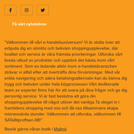
Få vårt nyhetsbrev
"Välkommen till vårt e-handelsuniversum! Vi är stolta över att
erbjuda dig en sömlös och bekväm shoppingupplevelse, där
kvalitet och service är våra främsta prioriteringar. Utforska vårt
breda utbud av produkter och upptäck det bästa inom vårt
sortiment. Som en ledande aktör inom e-handelsbranschen
strävar vi alltid efter att överträffa dina förväntningar. Med vår
enkla navigering och säkra betalningsalternativ kan du känna dig
trygg och bekväm under hela köpprocessen.Vårt dedikerade
team av experter finns här för att svara på dina frågor och ge dig
personlig service. Vi är fast beslutna att göra din
shoppingupplevelse till något utöver det vanliga.Ta steget in i
framtidens shopping med oss och låt oss tillsammans skapa
minnesvärda stunder. Välkommen att utforska, välkommen till
SATellitproffsen AB!"
Besök gärna våran butik i
Malmö