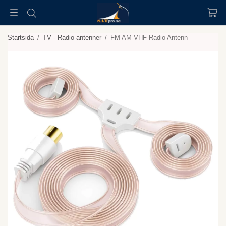
Startsida
/
TV - Radio antenner
/
FM AM VHF Radio Antenn