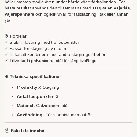
håller masten stadig även under hårda väderförhållanden. För
bästa resultat används den tillsammans med
stagvajer, vajerlås,
vajerspännare
och ögleskruvar för fastsättning i tak eller annan
yta.
🌟 Fördelar
✓ Stabil infästning med tre fästpunkter
✓ Passar för stagning av maströr
✓ Enkel att kombinera med andra stagningstillbehör
✓ Tillverkad i galvaniserat stål för lång livslängd
⚙️
Tekniska specifikationer
Produkttyp:
Stagring
Antal fästpunkter:
3
Material:
Galvaniserat stål
Användning:
För stagning av maströr
📦
Paketets innehåll