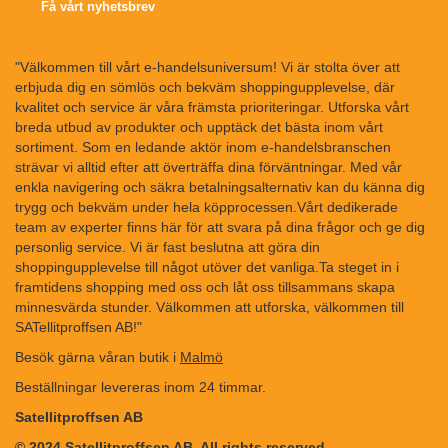
Få vårt nyhetsbrev
"Välkommen till vårt e-handelsuniversum! Vi är stolta över att
erbjuda dig en sömlös och bekväm shoppingupplevelse, där
kvalitet och service är våra främsta prioriteringar. Utforska vårt
breda utbud av produkter och upptäck det bästa inom vårt
sortiment. Som en ledande aktör inom e-handelsbranschen
strävar vi alltid efter att överträffa dina förväntningar. Med vår
enkla navigering och säkra betalningsalternativ kan du känna dig
trygg och bekväm under hela köpprocessen.Vårt dedikerade
team av experter finns här för att svara på dina frågor och ge dig
personlig service. Vi är fast beslutna att göra din
shoppingupplevelse till något utöver det vanliga.Ta steget in i
framtidens shopping med oss och låt oss tillsammans skapa
minnesvärda stunder. Välkommen att utforska, välkommen till
SATellitproffsen AB!"
Besök gärna våran butik i
Malmö
Beställningar levereras inom 24 timmar.
Satellitproffsen AB
© 2024 Satellitproffsen AB. All rights reserved.