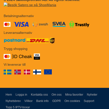
Betalningsalternativ
​​
Leveransalternativ
Trygg shopping
Vi levererar till
Hem
Logga in
Kontakta oss
Om oss
Mina favoriter
Nyheter
Nyhetsbrev
Villkor
Bank info
GDPR
Om cookies
Support
Topp 5 IPTV-boxar