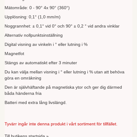
Mätområde: 0 - 90° 4x 90° (360°)
Upplösning: 0,1° (1,0 mm/m)
Noggrannhet: ± 0,1° vid 0° och 90° ± 0,2 ° vid andra vinklar
Alternativ nollpunktsinställning
Digital visning av vinkeln i ° eller lutning i %
Magnetfot
Stängs av automatiskt efter 3 minuter
Du kan välja mellan visning i ° eller lutning i % utan att behöva
göra en omräkning
Den är självhäftande på magnetiska ytor och ger dig därmed
båda händerna fria
Batteri med extra lång livslängd.
Tyvärr ingår inte denna produkt i vårt sortiment för tillfället.
Till butikens startsida »