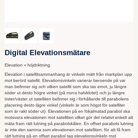
Digital Elevationsmätare
Elevation = höjdriktning.
Elevation i satellitsammanhang är vinkeln mätt från markplan upp
mot berörd satellit. Elevationsvinkeln varierar beroende på var
man befinner sig och vilken satellit som ska tas emot, ju längre
söder ut desto högre vinkel (på norra halvklotet) och ju längre
öster/väster ut satelliten befinner sig i förhållande till parabolens
placering desto lägre vinkel (vinkeln är som högst för satelliter
som är rakt söder ut). Elevationen på en fokalmatad parabol ska
motsvara elevationen mot satelliten vilket gör det relativt enkelt att
mäta fram rätt lutning på parabolskålen. En offset parabols lutning
är inte den samma som elevationen mot satelliten, för att få fram
rätt lutning på en offset parabol tag elevationsvinkeln mot