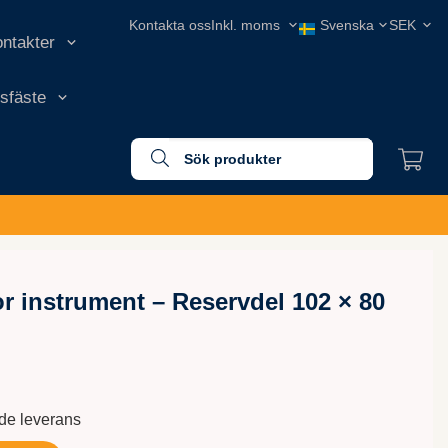
Kontakta oss
ontakter
nsfäste
or instrument – Reservdel 102 × 80
nde leverans