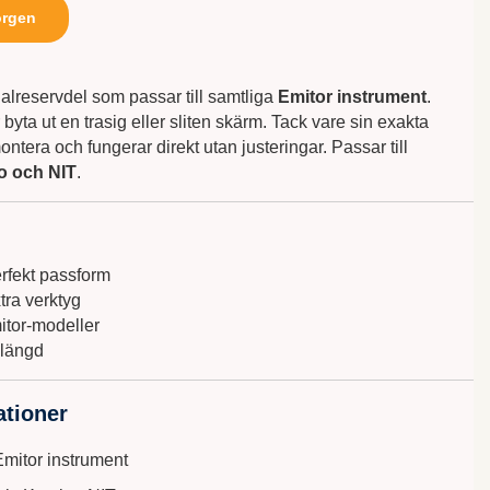
orgen
nalreservdel som passar till samtliga
Emitor instrument
.
byta ut en trasig eller sliten skärm. Tack vare sin exakta
ntera och fungerar direkt utan justeringar. Passar till
o och NIT
.
rfekt passform
tra verktyg
itor-modeller
slängd
ationer
 Emitor instrument