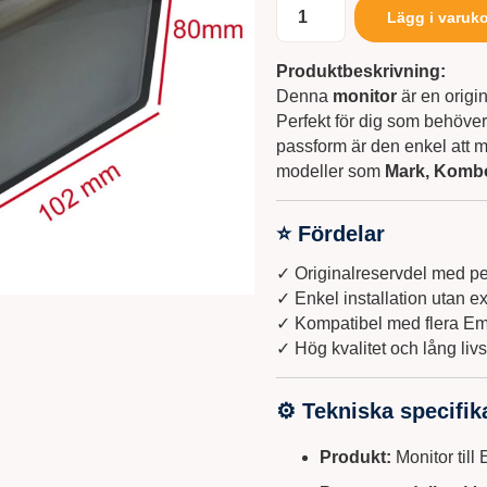
Lägg i varuk
Produktbeskrivning:
Denna
monitor
är en origi
Perfekt för dig som behöver 
passform är den enkel att mo
modeller som
Mark, Komb
⭐ Fördelar
✓ Originalreservdel med pe
✓ Enkel installation utan ex
✓ Kompatibel med flera Em
✓ Hög kvalitet och lång liv
⚙️ Tekniska specifik
Produkt:
Monitor till