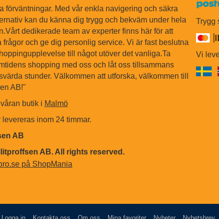
na förväntningar. Med vår enkla navigering och säkra
ternativ kan du känna dig trygg och bekväm under hela
Trygg
Vårt dedikerade team av experter finns här för att
 frågor och ge dig personlig service. Vi är fast beslutna
shoppingupplevelse till något utöver det vanliga.Ta
Vi leve
ramtidens shopping med oss och låt oss tillsammans
värda stunder. Välkommen att utforska, välkommen till
sen AB!"
våran butik i
Malmö
r levereras inom 24 timmar.
fsen AB
litproffsen AB. All rights reserved.
Logga in
Kontakta oss
Om oss
Mina favoriter
Nyheter
Nyhetsbrev