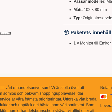
Passar modeller:
Mar
Mått:
102 × 80 mm
Typ:
Originalreservde
📦 Paketets innehåll
ressen
1 × Monitor till Emitor
ll vårt e-handelsuniversum! Vi är stolta över att
Betaln
en sömlös och bekväm shoppingupplevelse, där
ervice är våra främsta prioriteringar. Utforska vårt breda
dukter och upptäck det bästa inom vårt sortiment. Som
Levera
tör inom e-handelsbranschen strävar vi alltid efter att