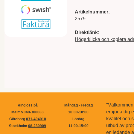
Artikelnummer:
2579
Direktlänk:
Högerklicka och kopiera ad
"Välkommen ti
Ring oss på
Måndag - Fredag
erbjuda dig 
Malmö
040-300083
10:00-18:00
kvalitet och s
Göteborg
031-404010
Lördag
utbud av pro
Stockholm
08-280909
11:00-15:00
en ledande ak