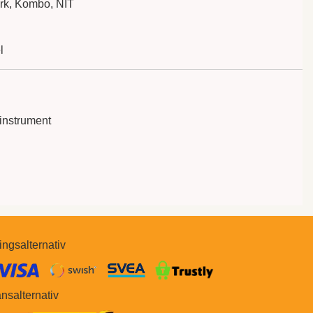
k, Kombo, NIT
l
 instrument
ingsalternativ
​​
nsalternativ