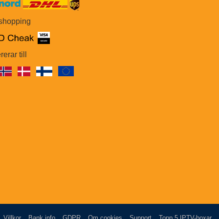
 shopping
rerar till
Villkor
Bank info
GDPR
Om cookies
Support
Topp 5 IPTV-boxar