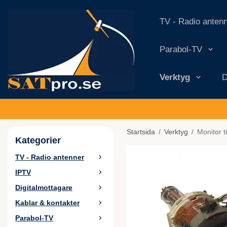
TV - Radio anten
Parabol-TV
Verktyg
D
Startsida
/
Verktyg
/
Monitor t
Kategorier
TV - Radio antenner
IPTV
Digitalmottagare
Kablar & kontakter
Parabol-TV