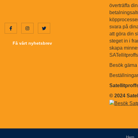
överträffa di
betalningsal
köpprocessen.
svara på dina
att göra din 
steget in i f
Få vårt nyhetsbrev
skapa minnes
SATellitproff
Besök gärna 
Beställninga
Satellitprof
© 2024 Satel
Hem