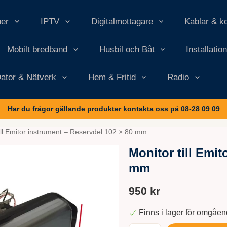
ner
IPTV
Digitalmottagare
Kablar & k
Mobilt bredband
Husbil och Båt
Installatio
ator & Nätverk
Hem & Fritid
Radio
Har du frågor gällande produkter kontakta oss på 08-28 09 09
ill Emitor instrument – Reservdel 102 × 80 mm
Monitor till Emit
mm
950 kr
Finns i lager för omgåe