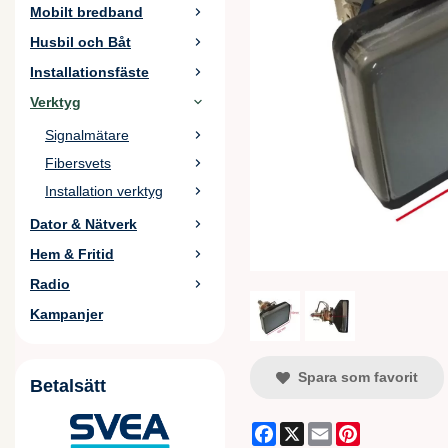
Mobilt bredband
Husbil och Båt
Installationsfäste
Verktyg
Signalmätare
Fibersvets
Installation verktyg
Dator & Nätverk
Hem & Fritid
Radio
Kampanjer
Spara som favorit
Betalsätt
Facebook
X
Email
Pinterest