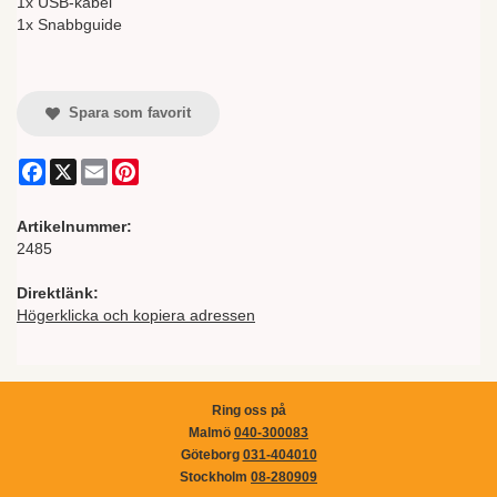
1x USB-kabel
1x Snabbguide
Spara som favorit
Facebook
X
Email
Pinterest
Artikelnummer:
2485
Direktlänk:
Högerklicka och kopiera adressen
Ring oss på
Malmö
040-300083
Göteborg
031-404010
Stockholm
08-280909