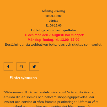
Måndag - Fredag
10:00-18:00
Lördag
11:00-15:00
Tillfälliga sommaröppettider
Till och med den
7 augusti
har vi öppet:
Måndag–fredag: kl. 13.00–17.00
Beställningar via webbutiken behandlas och skickas som vanligt.
Få vårt nyhetsbrev
"Välkommen till vårt e-handelsuniversum! Vi är stolta över att
erbjuda dig en sömlös och bekväm shoppingupplevelse, där
kvalitet och service är våra främsta prioriteringar. Utforska vårt
breda utbud av produkter och upptäck det bästa inom vårt