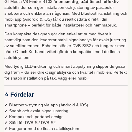
GTMedia V8 Finder BT03 är en
smidig
,
trådlös
och
effektiv
satellitfinder som gör installation och justering av paraboler
snabbare och enklare än någonsin. Med Bluetooth-anslutning och
mobilapp (Android & iOS) får du realtidsdata direkt i din
smartphone – perfekt för både installatörer och hemmabruk.
Den kompakta designen gör den enkel att ta med överallt,
samtidigt som den levererar stabil signalanalys för exakt justering
av satellitantennen. Enheten stödjer DVB-S/S2 och fungerar med
både C- och Ku-band, vilket gör den kompatibel med de flesta
satellitsystem.
Med tydlig LED-indikering och smart appstyrning slipper du gissa
dig fram – du ser direkt signalstyrka och kvalitet i mobilen. Perfekt
för snabb installation på tak, vägg eller husbil.
⭐ Fördelar
✓
Bluetooth-styrning via app (Android & iOS)
✓
Snabb och exakt signaljustering
✓
Kompakt och portabel design
✓
Stöd för DVB-S / DVB-S2
✓
Fungerar med de flesta satellitsystem