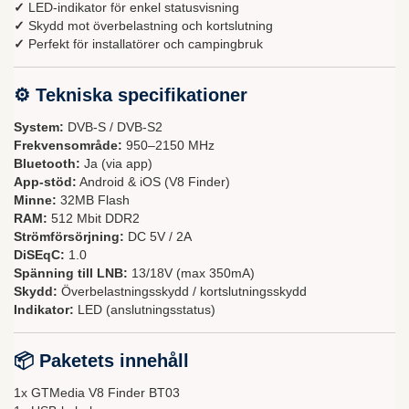
✓
LED-indikator för enkel statusvisning
✓
Skydd mot överbelastning och kortslutning
✓
Perfekt för installatörer och campingbruk
⚙ Tekniska specifikationer
System:
DVB-S / DVB-S2
Frekvensområde:
950–2150 MHz
Bluetooth:
Ja (via app)
App-stöd:
Android & iOS (V8 Finder)
Minne:
32MB Flash
RAM:
512 Mbit DDR2
Strömförsörjning:
DC 5V / 2A
DiSEqC:
1.0
Spänning till LNB:
13/18V (max 350mA)
Skydd:
Överbelastningsskydd / kortslutningsskydd
Indikator:
LED (anslutningsstatus)
📦 Paketets innehåll
1x GTMedia V8 Finder BT03