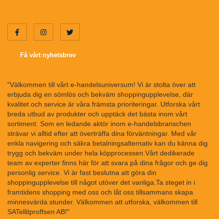
Få vårt nyhetsbrev
"Välkommen till vårt e-handelsuniversum! Vi är stolta över att
erbjuda dig en sömlös och bekväm shoppingupplevelse, där
kvalitet och service är våra främsta prioriteringar. Utforska vårt
breda utbud av produkter och upptäck det bästa inom vårt
sortiment. Som en ledande aktör inom e-handelsbranschen
strävar vi alltid efter att överträffa dina förväntningar. Med vår
enkla navigering och säkra betalningsalternativ kan du känna dig
trygg och bekväm under hela köpprocessen.Vårt dedikerade
team av experter finns här för att svara på dina frågor och ge dig
personlig service. Vi är fast beslutna att göra din
shoppingupplevelse till något utöver det vanliga.Ta steget in i
framtidens shopping med oss och låt oss tillsammans skapa
minnesvärda stunder. Välkommen att utforska, välkommen till
SATellitproffsen AB!"