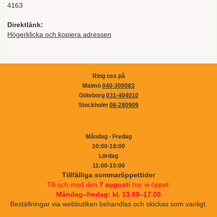
4163
Direktlänk:
Högerklicka och kopiera adressen
Ring oss på
Malmö
040-300083
Göteborg
031-404010
Stockholm
08-280909
Måndag - Fredag
10:00-18:00
Lördag
11:00-15:00
Tillfälliga sommaröppettider
Till och med den
7 augusti
har vi öppet:
Måndag–fredag: kl. 13.00–17.00
Beställningar via webbutiken behandlas och skickas som vanligt.