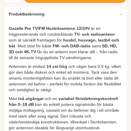
Produktbeskrivning
Gazelle Pro TV/FM Husbilsantenn 12/24V
är en
högpresterande och rundstrålande
TV- och radioantenn
som är särskilt framtagen för
husbil, husvagn, lastbil och
båt
. Med stöd för både
FM- och DAB-radio
samt
SD, HD,
3D och 4K-TV
får du en antenn som klarar allt – från radio
till de senaste högupplösta TV-sändningarna.
Antennen är endast
14 cm hög
och väger bara 0,9 kg, vilket
gör den både diskret och enkel att montera. Tack vare den
smarta monteringsfoten kan du snabbt ta bort eller sätta dit
antennen vid behov – perfekt för mobila fordon där flexibilitet
och smidighet är viktigt.
Med
två utgångar
och en
variabel förstärkningskontroll
från 0–18 dB
kan du enkelt justera signalnivån för bästa
möjliga mottagning, oavsett om du befinner dig i ett område
med stark eller svag signal. Den robusta och
väderbeständiga konstruktionen, tillverkad i Storbritannien,
gör antennen idealisk för långvarigt utomhusbruk.