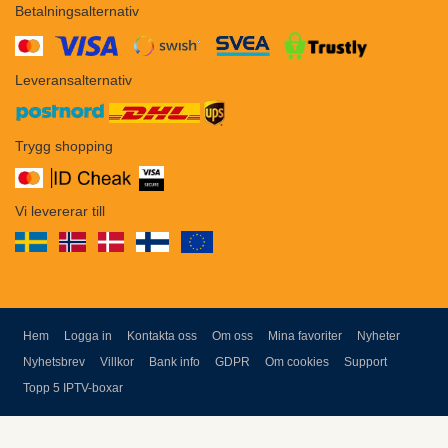
Betalningsalternativ
​​
Leveransalternativ
Trygg shopping
Vi levererar till
Hem
Logga in
Kontakta oss
Om oss
Mina favoriter
Nyheter
Nyhetsbrev
Villkor
Bank info
GDPR
Om cookies
Support
Topp 5 IPTV-boxar