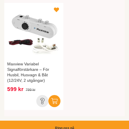
Maxview Variabel
Signalförstärkare – För
Husbil, Husvagn & Båt
(12/24V, 2 utgångar)
599 kr
799 kr
Ring oss på