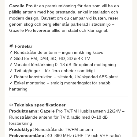
Gazelle Pro
är en premiumlösning för den som vill ha en
pålitlig antenn med hög prestanda, enkel installation och
modern design. Oavsett om du campar vid kusten, reser
genom skog och berg eller står parkerad i stadsmiljö –
Gazelle Pro levererar alltid en stabil och klar signal.
🌟
Fördelar
✓
Rundstrålande antenn – ingen inriktning krävs
✓
Stöd för FM, DAB, SD, HD, 3D & 4K TV
✓
Variabel förstärkning 0–18 dB för optimal mottagning
✓
Två utgångar – för flera enheter samtidigt
✓
Robust konstruktion – slitstark, UV-skyddad ABS-plast
✓
Enkel montering – smidig monteringsfot för snabb
hantering
⚙️
Tekniska specifikationer
Produktnamn:
Gazelle Pro TV/FM Husbilsantenn 12/24V –
Rundstrålande antenn för TV & radio med 0–18 dB
förstärkning
Produkttyp:
Rundstrålande TV/FM-antenn
Frekvensomfång:
40–860 MHz (UHF TV och VHF radio)