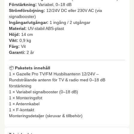
Förstärkning:
Variabel, 0–18 dB
Strömförsörjning:
12/24V DC eller 230V AC (via
signalbooster)
Ingångar/utgångar:
1 ingång / 2 utgångar
Material:
UV-stabil ABS-plast
Höjd:
14 cm
Vikt:
0,9 kg
Färg:
Vit
Garanti:
2 år
📦
Paketets innehåll
1 × Gazelle Pro TV/FM Husbilsantenn 12/24V –
Rundstrålande antenn för TV & radio med 0–18 dB
förstärkning
1 × Variabel signalbooster (0–18 dB)
1 × Monteringsfot
1 × Antennkabel
1 × F-kontakt
Monteringsdetaljer (skruvar & tillbehör)