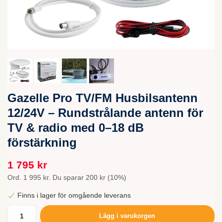
Gazelle Pro TV/FM Husbilsantenn
12/24V – Rundstrålande antenn för
TV & radio med 0–18 dB
förstärkning
1 795 kr
Ord.
1 995 kr
. Du sparar
200 kr
(
10
%)
Finns i lager för omgående leverans
Lägg i varukorgen