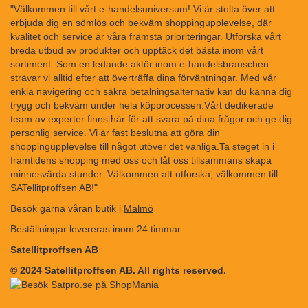
"Välkommen till vårt e-handelsuniversum! Vi är stolta över att
erbjuda dig en sömlös och bekväm shoppingupplevelse, där
kvalitet och service är våra främsta prioriteringar. Utforska vårt
breda utbud av produkter och upptäck det bästa inom vårt
sortiment. Som en ledande aktör inom e-handelsbranschen
strävar vi alltid efter att överträffa dina förväntningar. Med vår
enkla navigering och säkra betalningsalternativ kan du känna dig
trygg och bekväm under hela köpprocessen.Vårt dedikerade
team av experter finns här för att svara på dina frågor och ge dig
personlig service. Vi är fast beslutna att göra din
shoppingupplevelse till något utöver det vanliga.Ta steget in i
framtidens shopping med oss och låt oss tillsammans skapa
minnesvärda stunder. Välkommen att utforska, välkommen till
SATellitproffsen AB!"
Besök gärna våran butik i
Malmö
Beställningar levereras inom 24 timmar.
Satellitproffsen AB
© 2024 Satellitproffsen AB. All rights reserved.