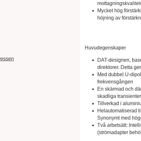
mottagningskvalite
Mycket hög förstär
höjning av förstärk
Huvudegenskaper
ressen
DAT-designen, base
direktorer. Detta g
Med dubbel U-dipol
frekvensgången
En skärmad och där
skadliga transienter
Tillverkad i aluminiu
Helautomatiserad til
Synonymt med högsta 
Två arbetsätt: Intel
(strömadapter behöv