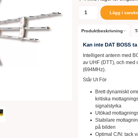
Lägg i varuk
Produktbeskrivning
T
Kan inte DAT BOSS ta 
Intelligent antenn med B
av UHF (DTT), och med o
(694MHz).
Står Ut För
Brett dynamiskt områ
kritiska mottagning
signalstyrka
Utökad mottagningss
Stabilare mottagning:
på bilden
Optimal C/N: tack v