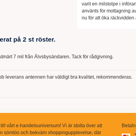
varit en milstolpe i infö
använts för mottagning av 
nu för att öka räckvidden
serat på
2
st röster.
tmärt 7 mil från Älvsbysändaren. Tack för rådgivning.
b leverans antennen har väldigt bra kvalitet, rekommenderas.
ll vårt e-handelsuniversum! Vi är stolta över att
Betaln
en sömlös och bekväm shoppingupplevelse, där