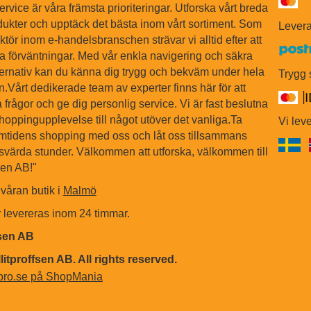
ervice är våra främsta prioriteringar. Utforska vårt breda
dukter och upptäck det bästa inom vårt sortiment. Som
Levera
tör inom e-handelsbranschen strävar vi alltid efter att
na förväntningar. Med vår enkla navigering och säkra
ternativ kan du känna dig trygg och bekväm under hela
Trygg
Vårt dedikerade team av experter finns här för att
 frågor och ge dig personlig service. Vi är fast beslutna
shoppingupplevelse till något utöver det vanliga.Ta
Vi leve
ramtidens shopping med oss och låt oss tillsammans
värda stunder. Välkommen att utforska, välkommen till
sen AB!"
våran butik i
Malmö
r levereras inom 24 timmar.
fsen AB
litproffsen AB. All rights reserved.