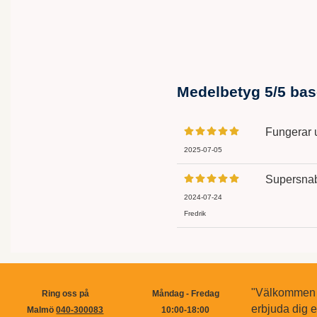
Medelbetyg
5
/5 ba
Fungerar u
2025-07-05
Supersnab
2024-07-24
Fredrik
"Välkommen ti
Ring oss på
Måndag - Fredag
erbjuda dig 
Malmö
040-300083
10:00-18:00