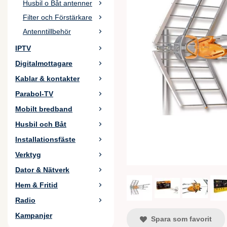
Husbil o Båt antenner
Filter och Förstärkare
Antenntillbehör
IPTV
Digitalmottagare
Kablar & kontakter
Parabol-TV
Mobilt bredband
Husbil och Båt
Installationsfäste
Verktyg
Dator & Nätverk
Hem & Fritid
Radio
Kampanjer
Spara som favorit