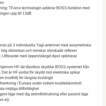
ten
kning: TForce technologin adderar BOSS-funktion med
ningen upp till 13dB
ras på 3 individuella Yagi-antenner med assymetriska
er hög riktverkan och minskar oönskade reflexer
: Utförande med öppen/stängd dipol optimerar
igenom HF-tät dipolbox skyddar BOSS-systemet från
. Det är HF-jordat för skydd mot elektriska spikar
m (rostfritt) för längsta livslängd
lverkning i Europa under extrem kvalitetskontroll:
möjliga tillförlitlighet
ligent läge med låg strömförbrukning eller passivt läge
s ej).