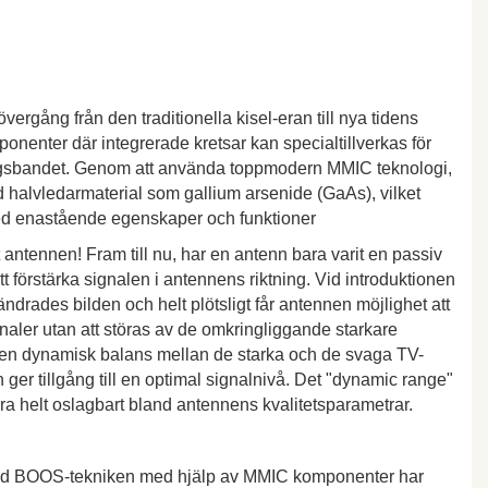
ergång från den traditionella kisel-eran till nya tidens
nenter där integrerade kretsar kan specialtillverkas för
gsbandet. Genom att använda toppmodern MMIC teknologi,
 halvledarmaterial som gallium arsenide (GaAs), vilket
med enastående egenskaper och funktioner
 antennen! Fram till nu, har en antenn bara varit en passiv
 förstärka signalen i antennens riktning. Vid introduktionen
rades bilden och helt plötsligt får antennen möjlighet att
aler utan att störas av de omkringliggande starkare
r en dynamisk balans mellan de starka och de svaga TV-
 ger tillgång till en optimal signalnivå. Det "dynamic range"
ara helt oslagbart bland antennens kvalitetsparametrar.
d BOOS-tekniken med hjälp av MMIC komponenter har