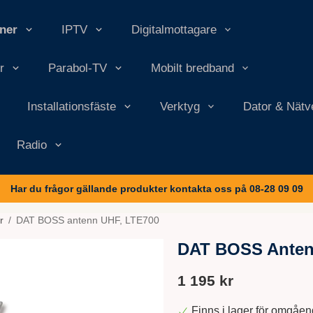
nner
IPTV
Digitalmottagare
r
Parabol-TV
Mobilt bredband
Installationsfäste
Verktyg
Dator & Nätv
Radio
Har du frågor gällande produkter kontakta oss på 08-28 09 09
r
/
DAT BOSS antenn UHF, LTE700
DAT BOSS Antenn
1 195 kr
Finns i lager för omgåe