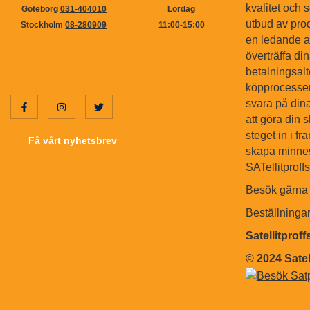
kvalitet och s
Göteborg
031-404010
Lördag
utbud av pro
Stockholm
08-280909
11:00-15:00
en ledande ak
överträffa di
betalningsal
köpprocessen.
svara på dina
att göra din 
steget in i f
Få vårt nyhetsbrev
skapa minnes
SATellitproff
Besök gärna 
Beställninga
Satellitprof
© 2024 Satel