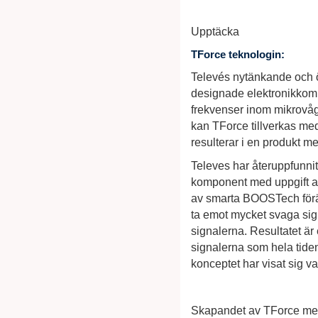
Upptäcka
TForce teknologin:
Televés nytänkande och öv
designade elektronikkompo
frekvenser inom mikrovå
kan TForce tillverkas med
resulterar i en produkt 
Televes har återuppfunnit
komponent med uppgift att
av smarta BOOSTech föränd
ta emot mycket svaga sign
signalerna. Resultatet ä
signalerna som hela tiden
konceptet har visat sig v
Skapandet av TForce me