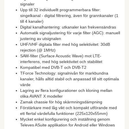
signaler
Upp till 32 individuellt programmerbara filter:
singelkanal - digital filtrering, även för grannkanaler (1
till 4 kanaler)
Digital kanalhantering: utkanaler kan frekvensändras
Automatik signaljustering för varje filter (AGC): manuell
justering av utsignalen
UHF/VHF digitala filter med hög selektivitet: 30dB
rejection (@ 1MHz)
SAW-filter (Surface Acoustic Wave) mot LTE-
interferens, med hög selektivitet och stabilitet
Kompatibel med DVB-T och DVB-T2
TForce Technology: signalnivån för markbundna
kanaler, hålls alltid stabil och anpassad till sitt optimala
värde
Lagring av flera konfigurationer och kloning mellan
olika AVANT X modeller
Zamak chassie för hög skärmningsdämpning
Förstärkare med låg vikt och kompakt utförande med
ett flertal värdefulla funktioner (225x120x55mm)
Mycket enkel konfigurering och inställning genom
Televes ASuite applikation for Android eller Windows