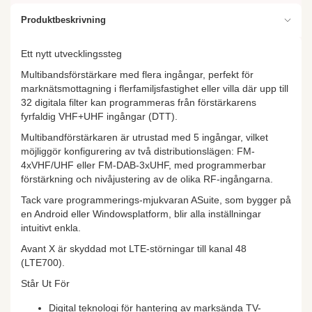
Produktbeskrivning
Ett nytt utvecklingssteg
Multibandsförstärkare med flera ingångar, perfekt för
marknätsmottagning i flerfamiljsfastighet eller villa där upp till
32 digitala filter kan programmeras från förstärkarens
fyrfaldig VHF+UHF ingångar (DTT).
Multibandförstärkaren är utrustad med 5 ingångar, vilket
möjliggör konfigurering av två distributionslägen: FM-
4xVHF/UHF eller FM-DAB-3xUHF, med programmerbar
förstärkning och nivåjustering av de olika RF-ingångarna.
Tack vare programmerings-mjukvaran ASuite, som bygger på
en Android eller Windowsplatform, blir alla inställningar
intuitivt enkla.
Avant X är skyddad mot LTE-störningar till kanal 48
(LTE700).
Står Ut För
Digital teknologi för hantering av marksända TV-