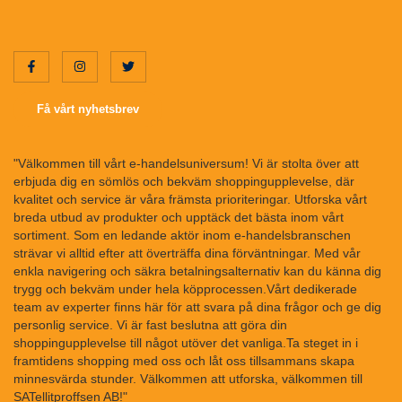
Få vårt nyhetsbrev
"Välkommen till vårt e-handelsuniversum! Vi är stolta över att
erbjuda dig en sömlös och bekväm shoppingupplevelse, där
kvalitet och service är våra främsta prioriteringar. Utforska vårt
breda utbud av produkter och upptäck det bästa inom vårt
sortiment. Som en ledande aktör inom e-handelsbranschen
strävar vi alltid efter att överträffa dina förväntningar. Med vår
enkla navigering och säkra betalningsalternativ kan du känna dig
trygg och bekväm under hela köpprocessen.Vårt dedikerade
team av experter finns här för att svara på dina frågor och ge dig
personlig service. Vi är fast beslutna att göra din
shoppingupplevelse till något utöver det vanliga.Ta steget in i
framtidens shopping med oss och låt oss tillsammans skapa
minnesvärda stunder. Välkommen att utforska, välkommen till
SATellitproffsen AB!"