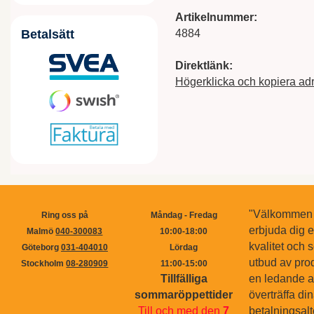
Artikelnummer:
4884
Betalsätt
Direktlänk:
Högerklicka och kopiera ad
"Välkommen ti
Ring oss på
Måndag - Fredag
erbjuda dig 
Malmö
040-300083
10:00-18:00
kvalitet och s
Göteborg
031-404010
Lördag
utbud av pro
Stockholm
08-280909
11:00-15:00
Tillfälliga
en ledande ak
sommaröppettider
överträffa di
Till och med den
7
betalningsal