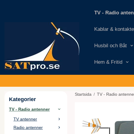
TV - Radio ante
Kablar & kontakte
Husbil och Båt
Hem & Fritid
Startsida
/
TV - Radio antenne
Kategorier
TV - Radio antenner
TV antenner
Radio antenner