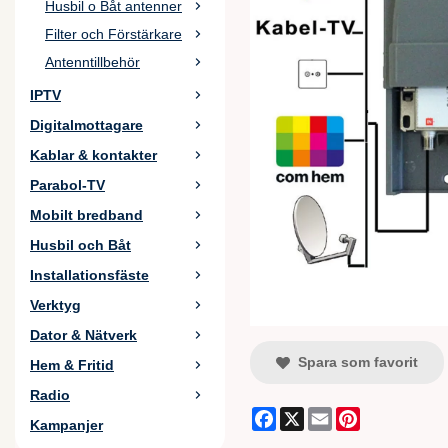
Husbil o Båt antenner
Filter och Förstärkare
Antenntillbehör
IPTV
Digitalmottagare
Kablar & kontakter
Parabol-TV
Mobilt bredband
Husbil och Båt
Installationsfäste
Verktyg
Dator & Nätverk
Spara som favorit
Hem & Fritid
Radio
Facebook
X
Email
Pinterest
Kampanjer