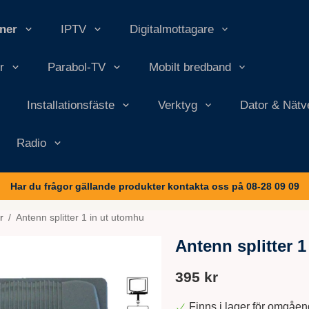
nner
IPTV
Digitalmottagare
r
Parabol-TV
Mobilt bredband
Installationsfäste
Verktyg
Dator & Nätv
Radio
Har du frågor gällande produkter kontakta oss på 08-28 09 09
r
/
Antenn splitter 1 in ut utomhu
Antenn splitter 
395 kr
Finns i lager för omgåe