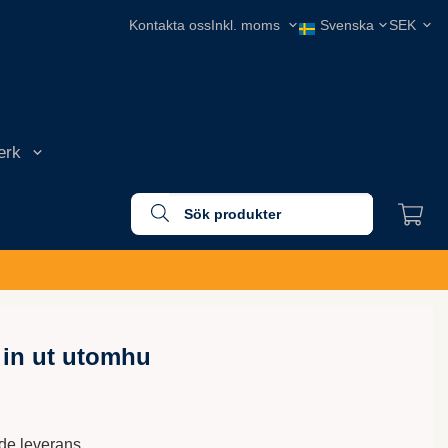
Kontakta oss
erk
1 in ut utomhu
nde leverans