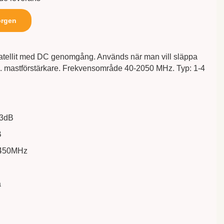
orgen
 Satellit med DC genomgång. Används när man vill släppa
ex. mastförstärkare. Frekvensområde 40-2050 MHz. Typ: 1-4
,3dB
B
2450MHz
a