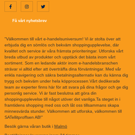
Få vårt nyhetsbrev
"Välkommen till vårt e-handelsuniversum! Vi är stolta över att
erbjuda dig en sömlös och bekväm shoppingupplevelse, där
kvalitet och service är våra främsta prioriteringar. Utforska vårt
breda utbud av produkter och upptäck det bästa inom vårt
sortiment. Som en ledande aktör inom e-handelsbranschen
strävar vi alltid efter att överträffa dina förväntningar. Med vår
enkla navigering och säkra betalningsalternativ kan du känna dig
trygg och bekväm under hela köpprocessen.Vårt dedikerade
team av experter finns här för att svara på dina frågor och ge dig
personlig service. Vi är fast beslutna att göra din
shoppingupplevelse till något utöver det vanliga.Ta steget in i
framtidens shopping med oss och låt oss tillsammans skapa
minnesvärda stunder. Välkommen att utforska, välkommen till
SATellitproffsen AB!"
Besök gärna våran butik i
Malmö