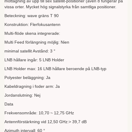
mottagning av upp till sex satellit-positioner (även 8 fungerar på
vissa orter. Mycket hög signalstyrka från samtliga positioner.
Beteckning: wave gräns T 90
Konstruktion: Flerfokusantenn
Multi-flöde skena integrerade:
Multi Feed förlängning möjlig: Nien
minimal satellit Avstånd: 3 °
LNB hållare ingår: 5 LNB Holder
LNB Holder max: 16 LNB hållare beroende på LNB-typ
Polyester beläggning: Ja
Kabeldragning i foder arm: Ja
Jordanslutning: Nej
Data
Frekvensområde: 10,70 ~ 12,75 GHz
Antennförstärkning vid 12,50 GHz:> 39,7 dB
Azimuth intervall: 60 °