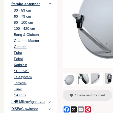
Parabolantenner
30 - 59 cm
60 - 79 cm
80 - 100 cm
100 - 420 cm
Bang & Olufsen
Channel Master
Gibertini
Fuba
Fokal
Kathrein
SELFSAT
Telesystem
Toroidal
Triax
Spara som favorit
SATpro
LNB Mikrovågshuvud
Facebook
X
Email
Pinterest
DiSEqC-switchar