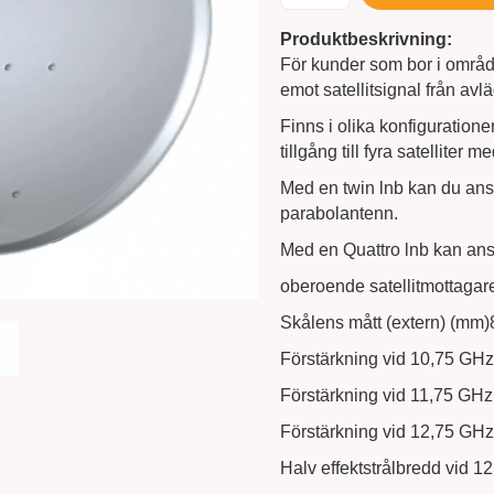
Produktbeskrivning:
För kunder som bor i område
emot satellitsignal från avlä
Finns i olika konfiguratione
tillgång till fyra satellit
Med en twin lnb kan du ansl
parabolantenn.
Med en Quattro lnb kan ansl
oberoende satellitmottagar
Skålens mått (extern) (mm)
Förstärkning vid 10,75 GHz
Förstärkning vid 11,75 GHz
Förstärkning vid 12,75 GHz
Halv effektstrålbredd vid 1