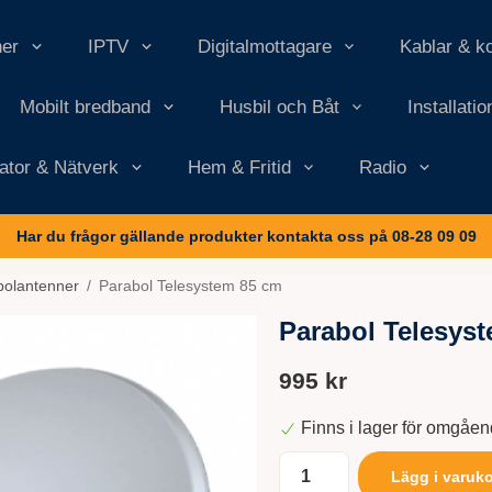
ner
IPTV
Digitalmottagare
Kablar & k
Mobilt bredband
Husbil och Båt
Installati
ator & Nätverk
Hem & Fritid
Radio
Har du frågor gällande produkter kontakta oss på 08-28 09 09
bolantenner
/
Parabol Telesystem 85 cm
Parabol Telesys
995 kr
Finns i lager för omgåe
Lägg i varuk