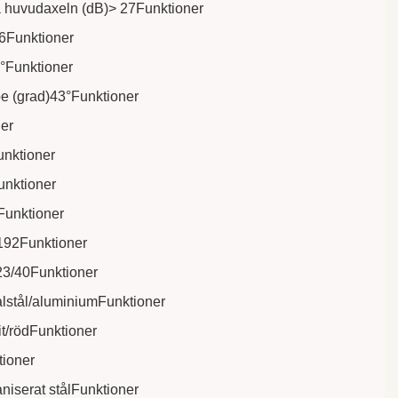
å huvudaxeln (dB)> 27Funktioner
6Funktioner
°Funktioner
e (grad)43°Funktioner
er
unktioner
unktioner
Funktioner
)192Funktioner
23/40Funktioner
ialstål/aluminiumFunktioner
cit/rödFunktioner
tioner
niserat stålFunktioner