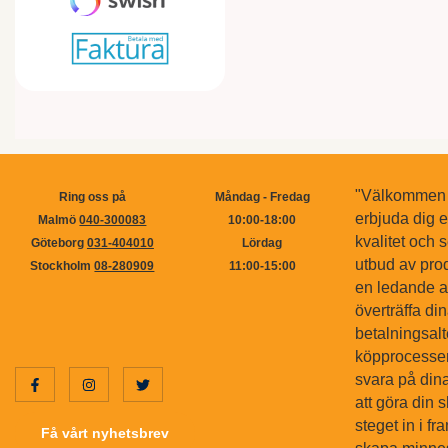
"Välkommen ti
Ring oss på
Måndag - Fredag
erbjuda dig 
Malmö
040-300083
10:00-18:00
kvalitet och s
Göteborg
031-404010
Lördag
utbud av pro
Stockholm
08-280909
11:00-15:00
en ledande ak
överträffa di
betalningsal
köpprocessen.
svara på dina
att göra din 
steget in i f
Få vårt nyhetsbrev