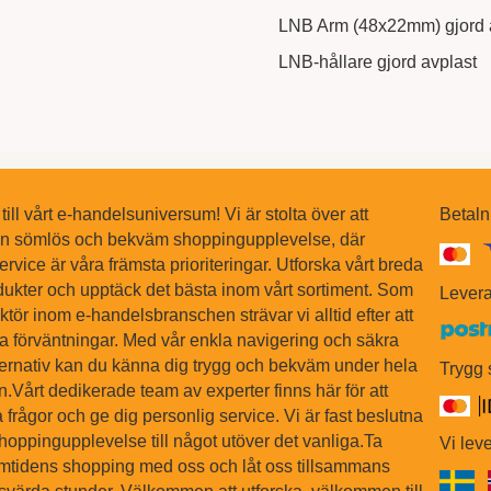
LNB Arm (48x22mm) gjord 
LNB-hållare gjord avplast
ll vårt e-handelsuniversum! Vi är stolta över att
Betaln
en sömlös och bekväm shoppingupplevelse, där
ervice är våra främsta prioriteringar. Utforska vårt breda
dukter och upptäck det bästa inom vårt sortiment. Som
Levera
tör inom e-handelsbranschen strävar vi alltid efter att
na förväntningar. Med vår enkla navigering och säkra
ternativ kan du känna dig trygg och bekväm under hela
Trygg
Vårt dedikerade team av experter finns här för att
 frågor och ge dig personlig service. Vi är fast beslutna
shoppingupplevelse till något utöver det vanliga.Ta
Vi leve
ramtidens shopping med oss och låt oss tillsammans