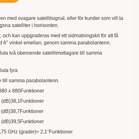
n med svagare satellitsignal, eller för kunder som vill ta
gsna satelliter i horisonten.
r, och kan uppgraderas med ett sidmatningskit för att få
er med 6° vinkel emellan, genom samma parabolantenn.
uta två oberoende satellitmottagare till samma
uta fyra
e till samma parabolantenn.
880 x 880Funktioner
 (dB)38,1Funktioner
 (dB)38,7Funktioner
 (dB)39,5Funktioner
2,75 GHz (grader)< 2,1°Funktioner