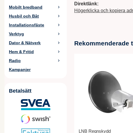
Direktlänk:
Mobilt bredband
Högerklicka och kopiera ad
Husbil och Båt
Installationsfäste
Verktyg
Rekommenderade til
Dator & Nätverk
Hem & Fritid
Radio
Kampanjer
Betalsätt
LNB Regnskydd