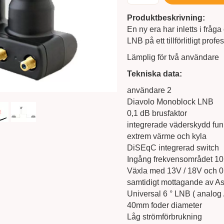
Produktbeskrivning:
En ny era har inletts i frå
LNB på ett tillförlitligt prof
Lämplig för två användare
Tekniska data:
användare 2
Diavolo Monoblock LNB
0,1 dB brusfaktor
integrerade väderskydd fun
extrem värme och kyla
DiSEqC integrerad switch
Ingång frekvensområdet 10,7
Växla med 13V / 18V och 0
samtidigt mottagande av Ast
Universal 6 ° LNB ( analog /
40mm foder diameter
Låg strömförbrukning