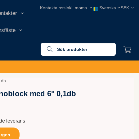
Kontakta oss
ontakter
onsfäste
1db
noblock med 6° 0,1db
nde leverans
orgen