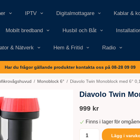
ner
IPTV
Digitalmottagare
Kablar & k
Mobilt bredband
Husbil och Båt
Installati
ator & Nätverk
Hem & Fritid
Radio
Har du frågor gällande produkter kontakta oss på 08-28 09 09
Mikrovågshuvud
/
Monoblock 6°
/
Diavolo Twin Monoblock med 6° 0,
Diavolo Twin Mo
999 kr
Finns i lager för omgåe
Lägg i varuk