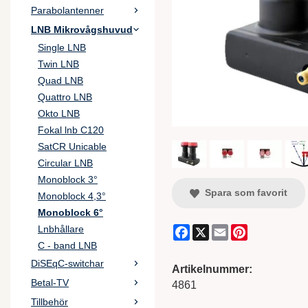
Parabolantenner
LNB Mikrovågshuvud
Single LNB
Twin LNB
Quad LNB
Quattro LNB
Okto LNB
Fokal lnb C120
SatCR Unicable
Circular LNB
Monoblock 3°
Spara som favorit
Monoblock 4,3°
Monoblock 6°
Facebook
X
Email
Pinterest
Lnbhållare
C - band LNB
DiSEqC-switchar
Artikelnummer:
Betal-TV
4861
Tillbehör