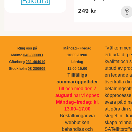
249 kr
"Välkommen ti
Ring oss på
Måndag - Fredag
erbjuda dig 
Malmö
040-300083
10:00-18:00
kvalitet och s
Göteborg
031-404010
Lördag
utbud av pro
Stockholm
08-280909
11:00-15:00
Tillfälliga
en ledande ak
sommaröppettider
överträffa di
Till och med den
7
betalningsal
augusti
har vi öppet:
köpprocessen.
Måndag–fredag: kl.
svara på dina
13.00–17.00
att göra din 
Beställningar via
steget in i f
webbutiken
skapa minnes
behandlas och
SATellitproff