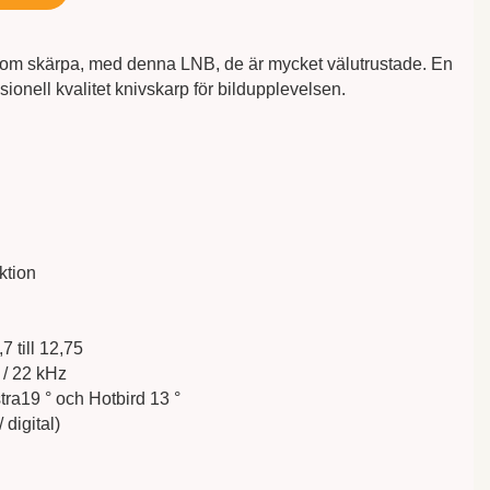
ga om skärpa, med denna LNB, de är mycket välutrustade. En
essionell kvalitet knivskarp för bildupplevelsen.
ktion
 till 12,75
 / 22 kHz
ra19 ° och Hotbird 13 °
 digital)