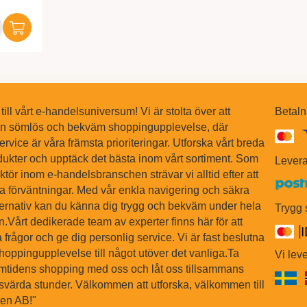
ll vårt e-handelsuniversum! Vi är stolta över att
Betaln
en sömlös och bekväm shoppingupplevelse, där
ervice är våra främsta prioriteringar. Utforska vårt breda
dukter och upptäck det bästa inom vårt sortiment. Som
Levera
tör inom e-handelsbranschen strävar vi alltid efter att
na förväntningar. Med vår enkla navigering och säkra
ternativ kan du känna dig trygg och bekväm under hela
Trygg
Vårt dedikerade team av experter finns här för att
 frågor och ge dig personlig service. Vi är fast beslutna
shoppingupplevelse till något utöver det vanliga.Ta
Vi leve
ramtidens shopping med oss och låt oss tillsammans
värda stunder. Välkommen att utforska, välkommen till
sen AB!"