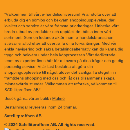
"Välkommen till vårt e-handelsuniversum! Vi är stolta över att
erbjuda dig en sömlös och bekväm shoppingupplevelse, där
kvalitet och service är våra främsta prioriteringar. Utforska vårt
breda utbud av produkter och upptäck det bästa inom vårt
sortiment. Som en ledande aktör inom e-handelsbranschen
strävar vi alltid efter att överträffa dina förväntningar. Med vår
enkla navigering och säkra betalningsalternativ kan du känna dig
trygg och bekväm under hela köpprocessen.Vårt dedikerade
team av experter finns här för att svara på dina frågor och ge dig
personlig service. Vi är fast beslutna att göra din
shoppingupplevelse till något utöver det vanliga.Ta steget in i
framtidens shopping med oss och låt oss tillsammans skapa
minnesvärda stunder. Välkommen att utforska, välkommen till
SATellitproffsen AB!"
Besök gärna våran butik i
Malmö
Beställningar levereras inom 24 timmar.
Satellitproffsen AB
© 2024 Satellitproffsen AB. All rights reserved.