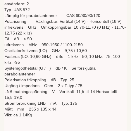
användare: 2
Typ UAS 572
Lämplig för parabolantenner CAS 60/80/90/120
Polarisering Växlingsbar: Vertikal (14 V) - Horisontell (18 V)
infrekvens GHz Omkopplingsbar: 10,70-11,70 (0 kHz) - 11,70-
12,75 (22 kHz)
Få dB > 50
utfrekvens MHz 950-1950 / 1100-2150
Oscillatorfrekvens (LO) GHz 9,75 / 10,60
Fasbrus (LO: 10,60 GHz) dBc 1 kHz: -50, 10 kHz: -75, 100
kHz: -95
Systemgodhetstal (G / T) dB / K Se förskjutna
parabolantenner
Polarisation frikoppling dB Typ. 25
Utgång / impedans Ohm 2 x F-typ / 75
LNB matningsspänning V Vertikalt: 11,5 till 14 Horisontellt:
15,5-19,0
Strömförbrukning LNB mA Typ. 175
Mått mm 235 x 135 x 44
Vikt: ca 1.14Kg