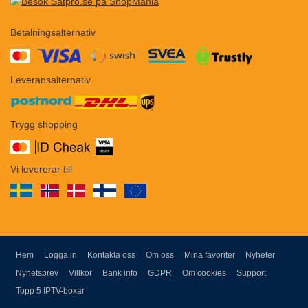
Betalningsalternativ
​​
Leveransalternativ
Trygg shopping
Vi levererar till
Hem
Logga in
Kontakta oss
Om oss
Mina favoriter
Nyheter
Nyhetsbrev
Villkor
Bank info
GDPR
Om cookies
Support
Topp 5 IPTV-boxar