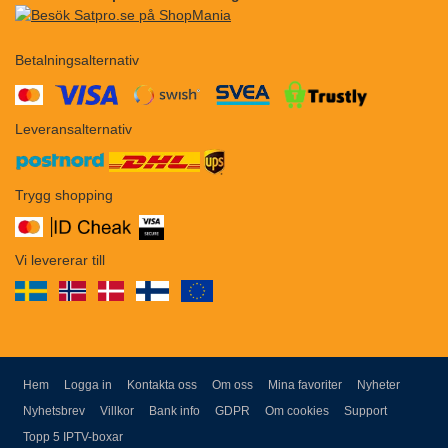
Betalningsalternativ
​​
Leveransalternativ
Trygg shopping
Vi levererar till
Hem
Logga in
Kontakta oss
Om oss
Mina favoriter
Nyheter
Nyhetsbrev
Villkor
Bank info
GDPR
Om cookies
Support
Topp 5 IPTV-boxar