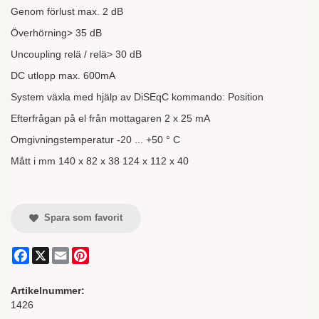
Genom förlust max. 2 dB
Överhörning> 35 dB
Uncoupling relä / relä> 30 dB
DC utlopp max. 600mA
System växla med hjälp av DiSEqC kommando: Position
Efterfrågan på el från mottagaren 2 x 25 mA
Omgivningstemperatur -20 ... +50 ° C
Mått i mm 140 x 82 x 38 124 x 112 x 40
Spara som favorit
Facebook
X
Email
Pinterest
Artikelnummer:
1426