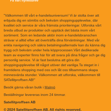
Få vårt nyhetsbrev
"Välkommen till vårt e-handelsuniversum! Vi är stolta över att
erbjuda dig en sömlös och bekväm shoppingupplevelse, där
kvalitet och service är våra främsta prioriteringar. Utforska vårt
breda utbud av produkter och upptäck det bästa inom vårt
sortiment. Som en ledande aktör inom e-handelsbranschen
strävar vi alltid efter att överträffa dina förväntningar. Med vår
enkla navigering och säkra betalningsalternativ kan du känna dig
trygg och bekväm under hela köpprocessen.Vårt dedikerade
team av experter finns här för att svara på dina frågor och ge dig
personlig service. Vi är fast beslutna att göra din
shoppingupplevelse till något utöver det vanliga.Ta steget in i
framtidens shopping med oss och låt oss tillsammans skapa
minnesvärda stunder. Välkommen att utforska, välkommen till
SATellitproffsen AB!"
Besök gärna våran butik i
Malmö
Beställningar levereras inom 24 timmar.
Satellitproffsen AB
© 2024 Satellitproffsen AB. All rights reserved.