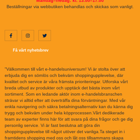
Måndag–fredag: kl. 13.00–17.00
Beställningar via webbutiken behandlas och skickas som vanligt.
Få vårt nyhetsbrev
"Välkommen till vårt e-handelsuniversum! Vi är stolta över att
erbjuda dig en sömlös och bekväm shoppingupplevelse, där
kvalitet och service är våra främsta prioriteringar. Utforska vårt
breda utbud av produkter och upptäck det bästa inom vårt
sortiment. Som en ledande aktör inom e-handelsbranschen
strävar vi alltid efter att överträffa dina förväntningar. Med vår
enkla navigering och säkra betalningsalternativ kan du känna dig
trygg och bekväm under hela köpprocessen.Vårt dedikerade
team av experter finns här för att svara på dina frågor och ge dig
personlig service. Vi är fast beslutna att göra din
shoppingupplevelse till något utöver det vanliga.Ta steget in i
framtidens shopping med oss och låt oss tillsammans skapa