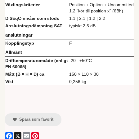
Växlingskriterier
Position + Option + Uncommitted_1
1.2 "kör till position x" (6Bh)
DiSEqC-nivåer som stöds
1.1 | 2.1 | 1.2 | 2.2
Anslutningsdämpning SAT
typiskt 2,5 dB
anslutningar
Kopplingstyp
F
Allmänt
Drifttemperaturområde (enligt
-20...+50°C
EN 60065)
Mått (B × H × D) ca.
150 × 110 × 30
Vikt
0,256 kg
Spara som favorit
Facebook
X
Email
Pinterest