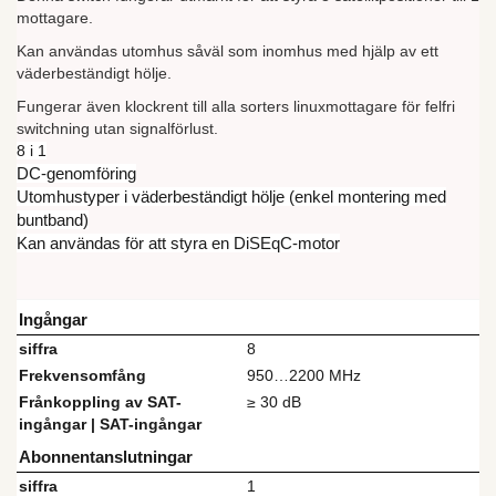
mottagare.
Kan användas utomhus såväl som inomhus med hjälp av ett
väderbeständigt hölje.
Fungerar även klockrent till alla sorters linuxmottagare för felfri
switchning utan signalförlust.
8 i 1
DC-genomföring
Utomhustyper i väderbeständigt hölje (enkel montering med
buntband)
Kan användas för att styra en DiSEqC-motor
Ingångar
siffra
8
Frekvensomfång
950…2200 MHz
Frånkoppling av SAT-
≥ 30 dB
ingångar | SAT-ingångar
Abonnentanslutningar
siffra
1