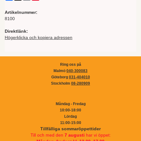
Artikelnummer:
8100
Direktlänk:
Högerklicka och kopiera adressen
Ring oss på
Malmö
040-300083
Göteborg
031-404010
Stockholm
08-280909
Måndag - Fredag
10:00-18:00
Lördag
11:00-15:00
Tillfälliga sommaröppettider
Till och med den
7 augusti
har vi öppet: