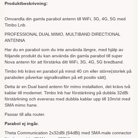
Produktbeskrivning:
Omvandla din gamla parabol antenn till WiFi, 3G, 4G, 5G med
Timbo Lnb.
PROFESSIONAL DUAL MIMO, MULTIBAND DIRECTIONAL
ANTENNA
Har du en parabol som du inte använda längre, med hjälp av
följande produkt du kan använda din gamla parabol till super
Nova antenn för att förstärka ditt WiFi, 3G, 4G, 5G bredband.
Timbo lnb krävs en parabol på minst 40 cm eller större(storlek på
parabolen påverkar signalkvaliten på ett positiv sätt).
Detta är en Dual band antenn för mimo installation, det krävs två
kablar till modemet. Timbo lnb har förstärkning på dubbla 32dBi
förstärkning och evereras med dubbla kablar upp till 10m/st med
SMA mimo hane.
Passar till alla router.
Parabol ej ingår.
Theta Communication 2x32dBi (64dBi) med SMA male connector