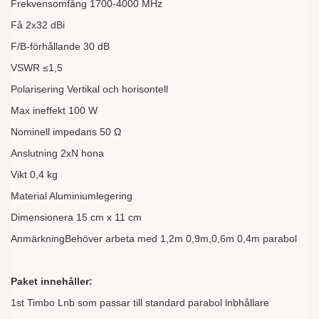
Frekvensomfång 1700-4000 MHz
Få 2x32 dBi
F/B-förhållande 30 dB
VSWR ≤1,5
Polarisering Vertikal och horisontell
Max ineffekt 100 W
Nominell impedans 50 Ω
Anslutning 2xN hona
Vikt 0,4 kg
Material Aluminiumlegering
Dimensionera 15 cm x 11 cm
AnmärkningBehöver arbeta med 1,2m 0,9m,0,6m 0,4m parabol
Paket innehåller:
1st Timbo Lnb som passar till standard parabol lnbhållare