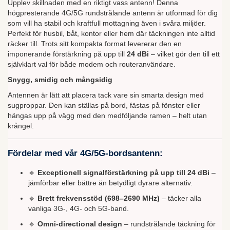
Upplev skillnaden med en riktigt vass antenn! Denna
högpresterande 4G/5G rundstrålande antenn är utformad för dig
som vill ha stabil och kraftfull mottagning även i svåra miljöer.
Perfekt för husbil, båt, kontor eller hem där täckningen inte alltid
räcker till. Trots sitt kompakta format levererar den en
imponerande förstärkning på upp till
24 dBi
– vilket gör den till ett
självklart val för både modem och routeranvändare.
Snygg, smidig och mångsidig
Antennen är lätt att placera tack vare sin smarta design med
sugproppar. Den kan ställas på bord, fästas på fönster eller
hängas upp på vägg med den medföljande ramen – helt utan
krångel.
Fördelar med vår 4G/5G-bordsantenn:
🔹
Exceptionell signalförstärkning på upp till 24 dBi
–
jämförbar eller bättre än betydligt dyrare alternativ.
🔹
Brett frekvensstöd (698–2690 MHz)
– täcker alla
vanliga 3G-, 4G- och 5G-band.
🔹
Omni-directional design
– rundstrålande täckning för