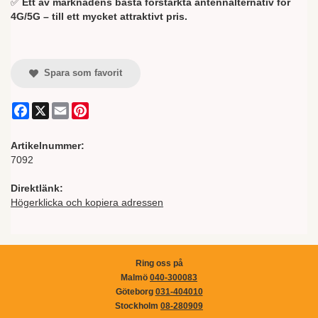
✅
Ett av marknadens bästa förstärkta antennalternativ för
4G/5G – till ett mycket attraktivt pris.
Spara som favorit
Facebook
X
Email
Pinterest
Artikelnummer:
7092
Direktlänk:
Högerklicka och kopiera adressen
Ring oss på
Malmö
040-300083
Göteborg
031-404010
Stockholm
08-280909