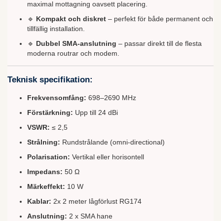
maximal mottagning oavsett placering.
🔹
Kompakt och diskret
– perfekt för både permanent och
tillfällig installation.
🔹
Dubbel SMA-anslutning
– passar direkt till de flesta
moderna routrar och modem.
Teknisk specifikation:
Frekvensomfång:
698–2690 MHz
Förstärkning:
Upp till 24 dBi
VSWR:
≤ 2,5
Strålning:
Rundstrålande (omni-directional)
Polarisation:
Vertikal eller horisontell
Impedans:
50 Ω
Märkeffekt:
10 W
Kablar:
2x 2 meter lågförlust RG174
Anslutning:
2 x SMA hane