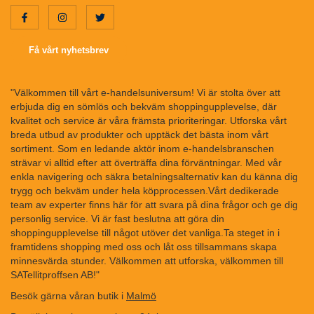
Få vårt nyhetsbrev
"Välkommen till vårt e-handelsuniversum! Vi är stolta över att
erbjuda dig en sömlös och bekväm shoppingupplevelse, där
kvalitet och service är våra främsta prioriteringar. Utforska vårt
breda utbud av produkter och upptäck det bästa inom vårt
sortiment. Som en ledande aktör inom e-handelsbranschen
strävar vi alltid efter att överträffa dina förväntningar. Med vår
enkla navigering och säkra betalningsalternativ kan du känna dig
trygg och bekväm under hela köpprocessen.Vårt dedikerade
team av experter finns här för att svara på dina frågor och ge dig
personlig service. Vi är fast beslutna att göra din
shoppingupplevelse till något utöver det vanliga.Ta steget in i
framtidens shopping med oss och låt oss tillsammans skapa
minnesvärda stunder. Välkommen att utforska, välkommen till
SATellitproffsen AB!"
Besök gärna våran butik i
Malmö