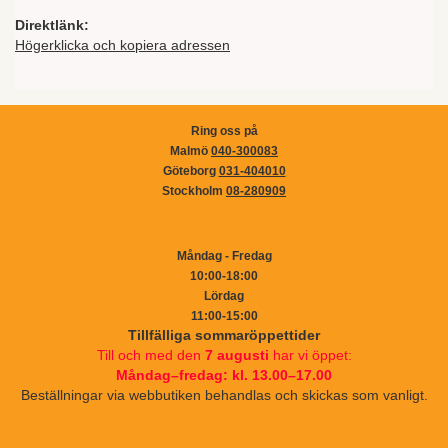
Direktlänk:
Högerklicka och kopiera adressen
Ring oss på
Malmö
040-300083
Göteborg
031-404010
Stockholm
08-280909
Måndag - Fredag
10:00-18:00
Lördag
11:00-15:00
Tillfälliga sommaröppettider
Till och med den
7 augusti
har vi öppet:
Måndag–fredag: kl. 13.00–17.00
Beställningar via webbutiken behandlas och skickas som vanligt.