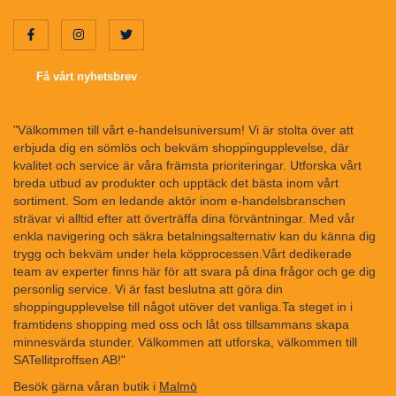
Få vårt nyhetsbrev
"Välkommen till vårt e-handelsuniversum! Vi är stolta över att
erbjuda dig en sömlös och bekväm shoppingupplevelse, där
kvalitet och service är våra främsta prioriteringar. Utforska vårt
breda utbud av produkter och upptäck det bästa inom vårt
sortiment. Som en ledande aktör inom e-handelsbranschen
strävar vi alltid efter att överträffa dina förväntningar. Med vår
enkla navigering och säkra betalningsalternativ kan du känna dig
trygg och bekväm under hela köpprocessen.Vårt dedikerade
team av experter finns här för att svara på dina frågor och ge dig
personlig service. Vi är fast beslutna att göra din
shoppingupplevelse till något utöver det vanliga.Ta steget in i
framtidens shopping med oss och låt oss tillsammans skapa
minnesvärda stunder. Välkommen att utforska, välkommen till
SATellitproffsen AB!"
Besök gärna våran butik i
Malmö