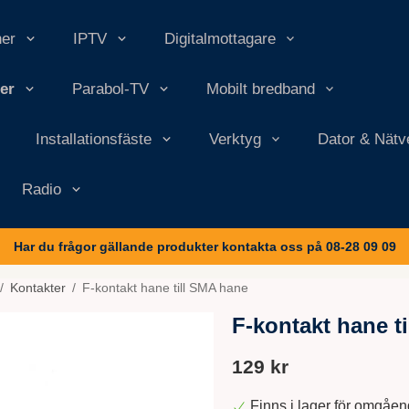
ner
IPTV
Digitalmottagare
er
Parabol-TV
Mobilt bredband
Installationsfäste
Verktyg
Dator & Nätv
Radio
Har du frågor gällande produkter kontakta oss på 08-28 09 09
/
Kontakter
/
F-kontakt hane till SMA hane
F-kontakt hane t
129 kr
Finns i lager för omgåe