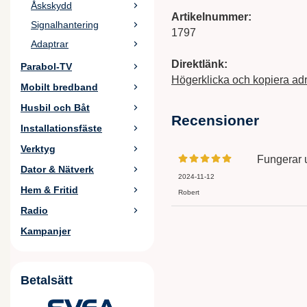
Åskskydd
Artikelnummer:
Signalhantering
1797
Adaptrar
Direktlänk:
Parabol-TV
Högerklicka och kopiera ad
Mobilt bredband
Husbil och Båt
Recensioner
Installationsfäste
Verktyg
Fungerar 
Dator & Nätverk
2024-11-12
Hem & Fritid
Robert
Radio
Kampanjer
Betalsätt