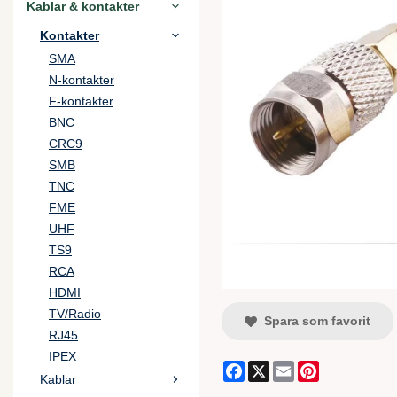
Kablar & kontakter
Kontakter
SMA
N-kontakter
F-kontakter
BNC
CRC9
SMB
TNC
FME
UHF
TS9
RCA
HDMI
TV/Radio
Spara som favorit
RJ45
IPEX
Facebook
X
Email
Pinterest
Kablar