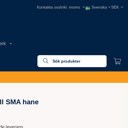
Kontakta oss
erk
ill SMA hane
nde leverans