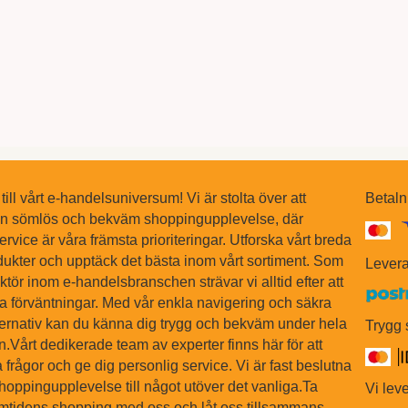
ll vårt e-handelsuniversum! Vi är stolta över att
Betaln
en sömlös och bekväm shoppingupplevelse, där
ervice är våra främsta prioriteringar. Utforska vårt breda
dukter och upptäck det bästa inom vårt sortiment. Som
Levera
tör inom e-handelsbranschen strävar vi alltid efter att
na förväntningar. Med vår enkla navigering och säkra
ternativ kan du känna dig trygg och bekväm under hela
Trygg
Vårt dedikerade team av experter finns här för att
 frågor och ge dig personlig service. Vi är fast beslutna
shoppingupplevelse till något utöver det vanliga.Ta
Vi leve
ramtidens shopping med oss och låt oss tillsammans