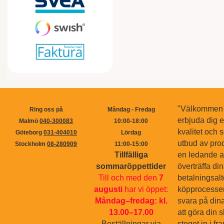
"Välkommen ti
Ring oss på
Måndag - Fredag
erbjuda dig 
Malmö
040-300083
10:00-18:00
kvalitet och s
Göteborg
031-404010
Lördag
utbud av pro
Stockholm
08-280909
11:00-15:00
Tillfälliga
en ledande ak
sommaröppettider
överträffa di
Till och med den
7
betalningsal
augusti
har vi öppet:
köpprocessen.
Måndag–fredag: kl.
svara på dina
13.00–17.00
att göra din 
Beställningar via
steget in i f