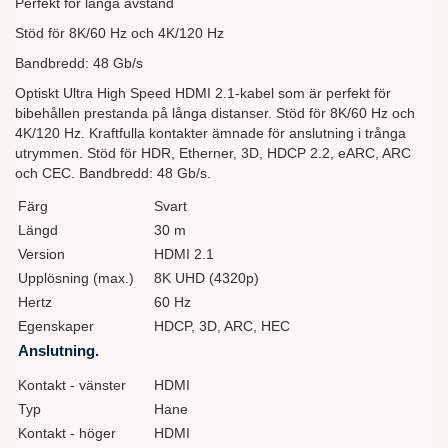
Perfekt för långa avstånd
Stöd för 8K/60 Hz och 4K/120 Hz
Bandbredd: 48 Gb/s
Optiskt Ultra High Speed HDMI 2.1-kabel som är perfekt för
bibehållen prestanda på långa distanser. Stöd för 8K/60 Hz och
4K/120 Hz. Kraftfulla kontakter ämnade för anslutning i trånga
utrymmen. Stöd för HDR, Etherner, 3D, HDCP 2.2, eARC, ARC
och CEC. Bandbredd: 48 Gb/s.
Färg
Svart
Längd
30 m
Version
HDMI 2.1
Upplösning (max.)
8K UHD (4320p)
Hertz
60 Hz
Egenskaper
HDCP, 3D, ARC, HEC
Anslutning.
Kontakt - vänster
HDMI
Typ
Hane
Kontakt - höger
HDMI