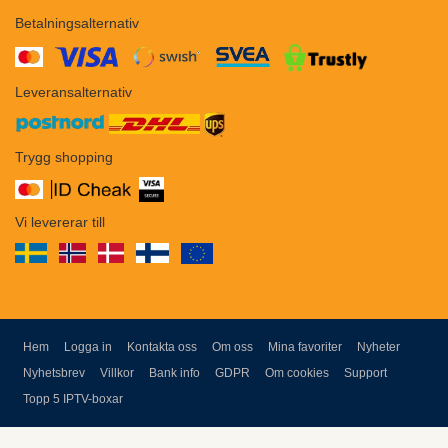
Betalningsalternativ
​​
Leveransalternativ
Trygg shopping
Vi levererar till
Hem
Logga in
Kontakta oss
Om oss
Mina favoriter
Nyheter
Nyhetsbrev
Villkor
Bank info
GDPR
Om cookies
Support
Topp 5 IPTV-boxar