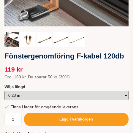
Fönstergenomföring F-kabel 120db
119 kr
Ord.
169 kr
. Du sparar
50 kr
(
30
%)
Välja längd
Finns i lager för omgående leverans
Lägg i varukorgen