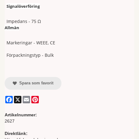
Signalöverföring
Impedans -
75 Ω
Allmän
Markeringar -
WEEE, CE
Förpackningstyp - Bulk
Spara som favorit
Facebook
X
Email
Pinterest
Artikelnummer:
2627
Direktlänk: