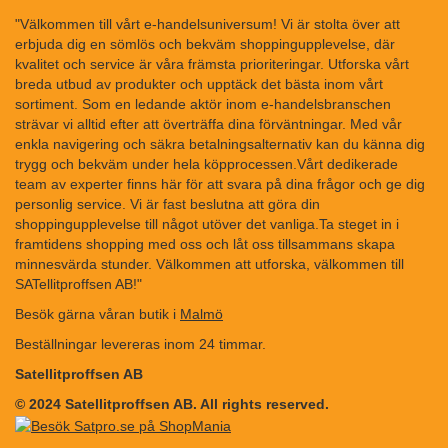
"Välkommen till vårt e-handelsuniversum! Vi är stolta över att
erbjuda dig en sömlös och bekväm shoppingupplevelse, där
kvalitet och service är våra främsta prioriteringar. Utforska vårt
breda utbud av produkter och upptäck det bästa inom vårt
sortiment. Som en ledande aktör inom e-handelsbranschen
strävar vi alltid efter att överträffa dina förväntningar. Med vår
enkla navigering och säkra betalningsalternativ kan du känna dig
trygg och bekväm under hela köpprocessen.Vårt dedikerade
team av experter finns här för att svara på dina frågor och ge dig
personlig service. Vi är fast beslutna att göra din
shoppingupplevelse till något utöver det vanliga.Ta steget in i
framtidens shopping med oss och låt oss tillsammans skapa
minnesvärda stunder. Välkommen att utforska, välkommen till
SATellitproffsen AB!"
Besök gärna våran butik i
Malmö
Beställningar levereras inom 24 timmar.
Satellitproffsen AB
© 2024 Satellitproffsen AB. All rights reserved.