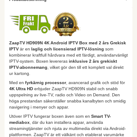
ZaapTV HD909N 4K Android IPTV Box med 2 års Grekisk
IPTV
är en
laglig och licensierad IPTV-lösning
som
kombinerar kraftfull hårdvara med ett färdigt, användarvänligt
IPTV-system. Boxen levereras
inklusive 2 års grekiskt
IPTV-abonnemang
, vilket gör den till ett komplett val direkt
ur kartong.
Med en
fyrkärnig processor
, avancerad grafik och stöd för
4K Ultra HD
erbjuder ZaapTV HD909N stabil och snabb
uppspelning av live-TV, radio och Video on Demand. Den
höga prestandan säkerställer snabba kanalbyten och smidig
navigering i menyer och appar.
Utöver IPTV fungerar boxen även som en
Smart TV-
mediabox
, där du kan installera appar, använda
streamingtjänster och njuta av multimedia direkt via Android-
plattformen. ZaapTV är ett välkänt och etablerat varumärke