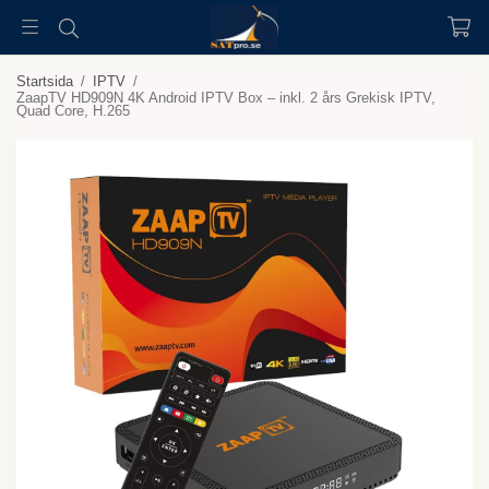
Startsida
/
IPTV
/
ZaapTV HD909N 4K Android IPTV Box – inkl. 2 års Grekisk IPTV,
Quad Core, H.265