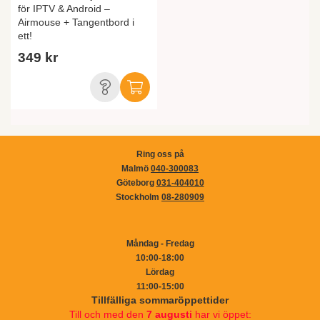
för IPTV & Android –
Airmouse + Tangentbord i
ett!
349 kr
Ring oss på
Malmö
040-300083
Göteborg
031-404010
Stockholm
08-280909
Måndag - Fredag
10:00-18:00
Lördag
11:00-15:00
Tillfälliga sommaröppettider
Till och med den
7 augusti
har vi öppet: