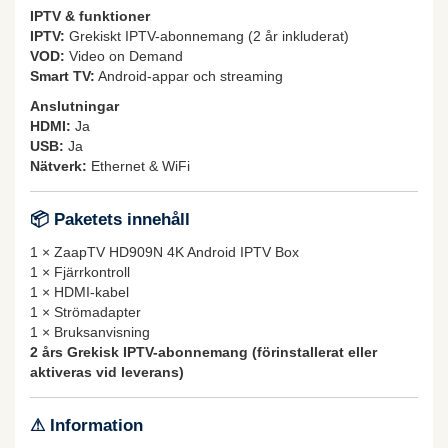
IPTV & funktioner
IPTV:
Grekiskt IPTV-abonnemang (2 år inkluderat)
VOD:
Video on Demand
Smart TV:
Android-appar och streaming
Anslutningar
HDMI:
Ja
USB:
Ja
Nätverk:
Ethernet & WiFi
📦 Paketets innehåll
1 × ZaapTV HD909N 4K Android IPTV Box
1 × Fjärrkontroll
1 × HDMI-kabel
1 × Strömadapter
1 × Bruksanvisning
2 års Grekisk IPTV-abonnemang (förinstallerat eller
aktiveras vid leverans)
⚠ Information