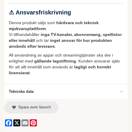
⚠
Ansvarsfriskrivning
Denna produkt säljs som
hårdvara och teknisk
mjukvaruplattform
.
Vi tillhandahåller
inga TV-kanaler, abonnemang, spellistor
eller innehåll
och tar
inget ansvar för hur produkten
används efter leverans
.
All användning av appar och streamingtjänster ska ske i
enlighet med
gällande lagstiftning
. Kunden ansvarar själv
för att allt innehåll som används är
lagligt och korrekt
licensierat
.
Tekniska data
Spara som favorit
Facebook
X
Email
Pinterest