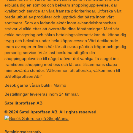
erbjuda dig en sömlös och bekväm shoppingupplevelse, där
kvalitet och service är våra främsta prioriteringar. Utforska vårt
breda utbud av produkter och upptäck det bästa inom vårt
sortiment. Som en ledande aktör inom e-handelsbranschen
strävar vi alltid efter att överträffa dina förväntningar. Med vår
enkla navigering och säkra betalningsalternativ kan du känna dig
trygg och bekväm under hela köpprocessen.Vårt dedikerade
team av experter finns här för att svara på dina frågor och ge dig
personlig service. Vi är fast beslutna att göra din
shoppingupplevelse till något utöver det vanliga.Ta steget in i
framtidens shopping med oss och låt oss tillsammans skapa
minnesvärda stunder. Välkommen att utforska, välkommen till
SATellitproffsen AB!"
Besök gärna våran butik i
Malmö
Beställningar levereras inom 24 timmar.
Satellitproffsen AB
© 2024 Satellitproffsen AB. All rights reserved.
Betalningsalternativ