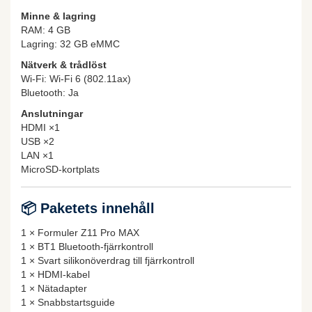
Minne & lagring
RAM: 4 GB
Lagring: 32 GB eMMC
Nätverk & trådlöst
Wi-Fi: Wi-Fi 6 (802.11ax)
Bluetooth: Ja
Anslutningar
HDMI ×1
USB ×2
LAN ×1
MicroSD-kortplats
📦
Paketets innehåll
1 × Formuler Z11 Pro MAX
1 × BT1 Bluetooth-fjärrkontroll
1 × Svart silikonöverdrag till fjärrkontroll
1 × HDMI-kabel
1 × Nätadapter
1 × Snabbstartsguide