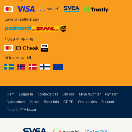
​​
Leveransalternativ
Trygg shopping
Vi levererar till
Hem
Logga in
Kontakta oss
Om oss
Mina favoriter
Nyheter
Nyhetsbrev
Villkor
Bank info
GDPR
Om cookies
Support
Topp 5 IPTV-boxar