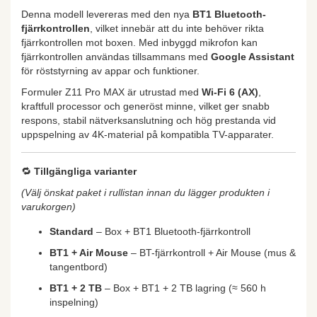
Denna modell levereras med den nya
BT1 Bluetooth-
fjärrkontrollen
, vilket innebär att du inte behöver rikta
fjärrkontrollen mot boxen. Med inbyggd mikrofon kan
fjärrkontrollen användas tillsammans med
Google Assistant
för röststyrning av appar och funktioner.
Formuler Z11 Pro MAX är utrustad med
Wi-Fi 6 (AX)
,
kraftfull processor och generöst minne, vilket ger snabb
respons, stabil nätverksanslutning och hög prestanda vid
uppspelning av 4K-material på kompatibla TV-apparater.
🔁
Tillgängliga varianter
(Välj önskat paket i rullistan innan du lägger produkten i
varukorgen)
Standard
– Box + BT1 Bluetooth-fjärrkontroll
BT1 + Air Mouse
– BT-fjärrkontroll + Air Mouse (mus &
tangentbord)
BT1 + 2 TB
– Box + BT1 + 2 TB lagring (≈ 560 h
inspelning)