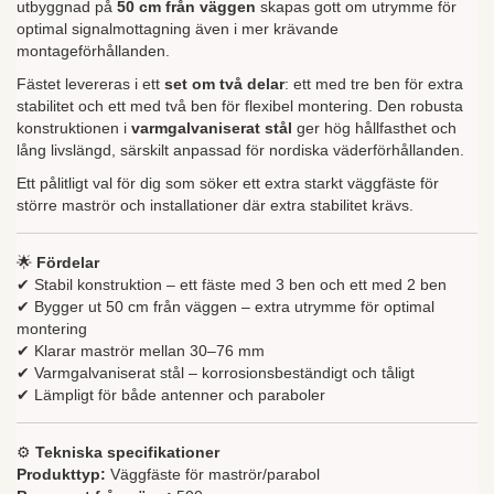
utbyggnad på
50 cm från väggen
skapas gott om utrymme för
optimal signalmottagning även i mer krävande
montageförhållanden.
Fästet levereras i ett
set om två delar
: ett med tre ben för extra
stabilitet och ett med två ben för flexibel montering. Den robusta
konstruktionen i
varmgalvaniserat stål
ger hög hållfasthet och
lång livslängd, särskilt anpassad för nordiska väderförhållanden.
Ett pålitligt val för dig som söker ett extra starkt väggfäste för
större maströr och installationer där extra stabilitet krävs.
🌟
Fördelar
✔ Stabil konstruktion – ett fäste med 3 ben och ett med 2 ben
✔ Bygger ut 50 cm från väggen – extra utrymme för optimal
montering
✔ Klarar maströr mellan 30–76 mm
✔ Varmgalvaniserat stål – korrosionsbeständigt och tåligt
✔ Lämpligt för både antenner och paraboler
⚙️
Tekniska specifikationer
Produkttyp:
Väggfäste för maströr/parabol