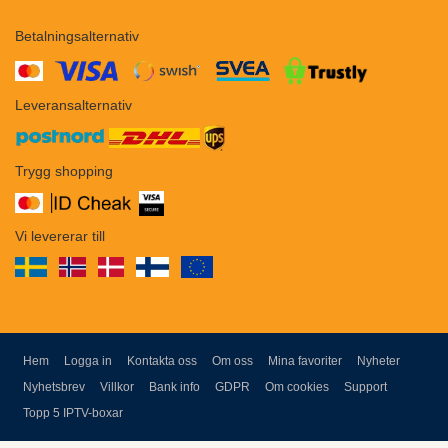
Betalningsalternativ
​​
Leveransalternativ
Trygg shopping
Vi levererar till
Hem
Logga in
Kontakta oss
Om oss
Mina favoriter
Nyheter
Nyhetsbrev
Villkor
Bank info
GDPR
Om cookies
Support
Topp 5 IPTV-boxar