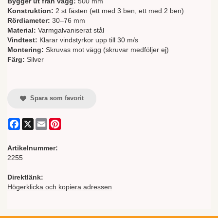
Bygger ut från vägg:
500 mm
Konstruktion:
2 st fästen (ett med 3 ben, ett med 2 ben)
Rördiameter:
30–76 mm
Material:
Varmgalvaniserat stål
Vindtest:
Klarar vindstyrkor upp till 30 m/s
Montering:
Skruvas mot vägg (skruvar medföljer ej)
Färg:
Silver
Spara som favorit
Facebook
X
Email
Pinterest
Artikelnummer:
2255
Direktlänk:
Högerklicka och kopiera adressen