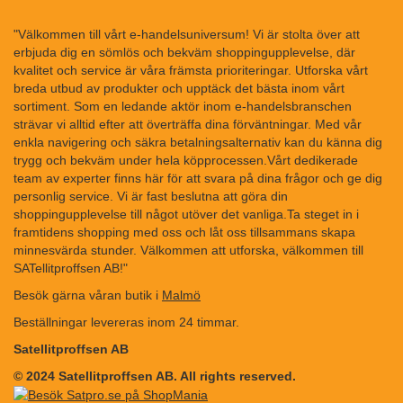
"Välkommen till vårt e-handelsuniversum! Vi är stolta över att
erbjuda dig en sömlös och bekväm shoppingupplevelse, där
kvalitet och service är våra främsta prioriteringar. Utforska vårt
breda utbud av produkter och upptäck det bästa inom vårt
sortiment. Som en ledande aktör inom e-handelsbranschen
strävar vi alltid efter att överträffa dina förväntningar. Med vår
enkla navigering och säkra betalningsalternativ kan du känna dig
trygg och bekväm under hela köpprocessen.Vårt dedikerade
team av experter finns här för att svara på dina frågor och ge dig
personlig service. Vi är fast beslutna att göra din
shoppingupplevelse till något utöver det vanliga.Ta steget in i
framtidens shopping med oss och låt oss tillsammans skapa
minnesvärda stunder. Välkommen att utforska, välkommen till
SATellitproffsen AB!"
Besök gärna våran butik i
Malmö
Beställningar levereras inom 24 timmar.
Satellitproffsen AB
© 2024 Satellitproffsen AB. All rights reserved.