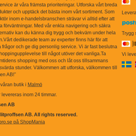
ervice är våra främsta prioriteringar. Utforska vårt breda
dukter och upptäck det bästa inom vårt sortiment. Som
Levera
tör inom e-handelsbranschen strävar vi alltid efter att
na förväntningar. Med vår enkla navigering och säkra
ternativ kan du känna dig trygg och bekväm under hela
Trygg
Vårt dedikerade team av experter finns här för att
 frågor och ge dig personlig service. Vi är fast beslutna
shoppingupplevelse till något utöver det vanliga.Ta
Vi leve
ramtidens shopping med oss och låt oss tillsammans
värda stunder. Välkommen att utforska, välkommen till
sen AB!"
våran butik i
Malmö
r levereras inom 24 timmar.
fsen AB
litproffsen AB. All rights reserved.