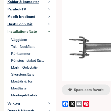
Kablar & kontakter
Parabol-TV
Mobilt bredband
Husbil och Båt
Installationsfäste
Väggfäste
Tak - Nockfäste
Rörklammer
Fönster/- staket fäste
Mark - Golvstativ
Skorstensfäste
Maströr & Torn
Mastfäste
Spara som favorit
Montagetillbehör
Facebook
X
Email
Pinterest
Verktyg
Dator & Nätverk