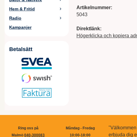
Artikelnummer:
Hem & Fritid
5043
Radio
Kampanjer
Direktlänk:
Högerklicka och kopiera ad
Betalsätt
"Välkommen ti
Ring oss på
Måndag - Fredag
erbjuda dig 
Malmö
040-300083
10:00-18:00