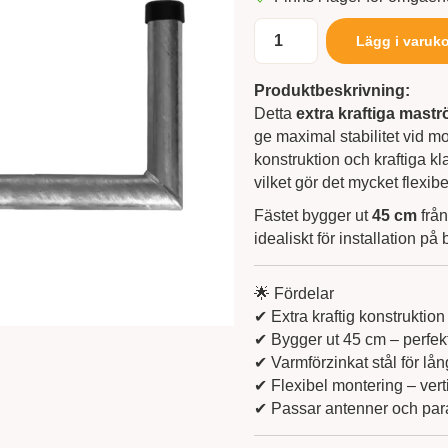
Lägg i varuk
Produktbeskrivning:
Detta
extra kraftiga mastr
ge maximal stabilitet vid mo
konstruktion och kraftiga 
vilket gör det mycket flexib
Fästet bygger ut
45 cm
från
idealiskt för installation p
🌟 Fördelar
✔ Extra kraftig konstruktion 
✔ Bygger ut 45 cm – perfekt
✔ Varmförzinkat stål för lån
✔ Flexibel montering – verti
✔ Passar antenner och par