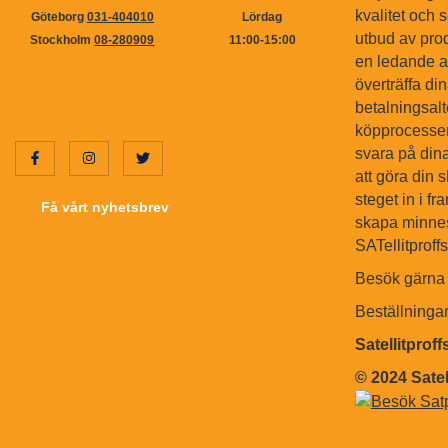
kvalitet och s
Göteborg
031-404010
Lördag
utbud av pro
Stockholm
08-280909
11:00-15:00
en ledande ak
överträffa di
betalningsal
köpprocessen.
svara på dina
att göra din 
steget in i f
Få vårt nyhetsbrev
skapa minnes
SATellitproff
Besök gärna 
Beställninga
Satellitprof
© 2024 Satel