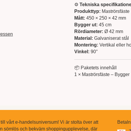
⚙️
Tekniska specifikatione
Produkttyp:
Maströrsfäste
Mått:
450 × 250 × 42 mm
Bygger ut:
45 cm
Rördiameter:
Ø 42 mm
ressen
Material:
Galvaniserat stål
Montering:
Vertikal eller ho
Vinkel:
90°
📦 Paketets innehåll
1 × Maströrsfäste – Bygg
ll vårt e-handelsuniversum! Vi är stolta över att
Betaln
en sömlös och bekväm shoppingupplevelse, där