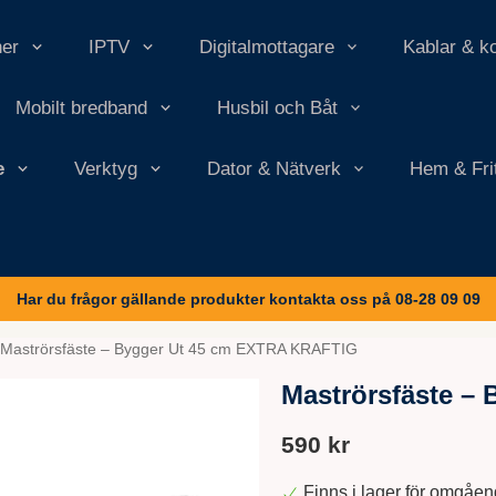
ner
IPTV
Digitalmottagare
Kablar & k
Mobilt bredband
Husbil och Båt
e
Verktyg
Dator & Nätverk
Hem & Fri
Har du frågor gällande produkter kontakta oss på 08-28 09 09
Maströrsfäste – Bygger Ut 45 cm EXTRA KRAFTIG
Maströrsfäste –
590 kr
Finns i lager för omgåe