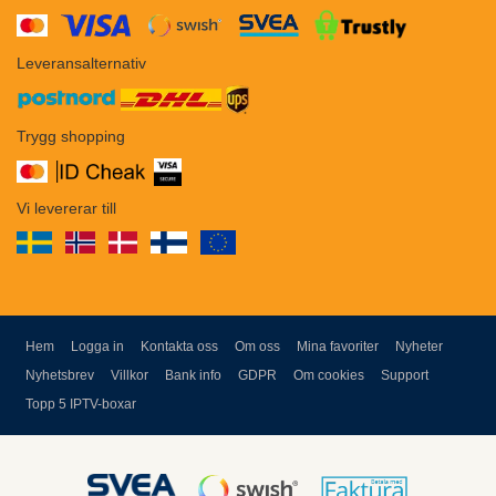
​​
Leveransalternativ
Trygg shopping
Vi levererar till
Hem
Logga in
Kontakta oss
Om oss
Mina favoriter
Nyheter
Nyhetsbrev
Villkor
Bank info
GDPR
Om cookies
Support
Topp 5 IPTV-boxar