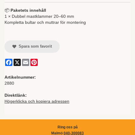
📦
Paketets innehåll
1 × Dubbel mastklammer 20–60 mm
Kompletta bultar och muttrar för montering
Spara som favorit
Facebook
X
Email
Pinterest
Artikelnummer:
2880
Direktlänk:
Högerklicka och kopiera adressen
Ring oss på
Malmö
040-300083