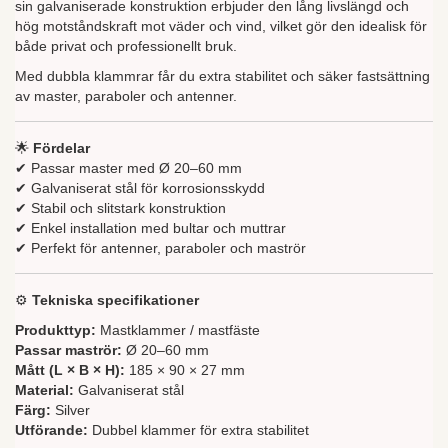
sin galvaniserade konstruktion erbjuder den lång livslängd och
hög motståndskraft mot väder och vind, vilket gör den idealisk för
både privat och professionellt bruk.
Med dubbla klammrar får du extra stabilitet och säker fastsättning
av master, paraboler och antenner.
🌟
Fördelar
✔ Passar master med Ø 20–60 mm
✔ Galvaniserat stål för korrosionsskydd
✔ Stabil och slitstark konstruktion
✔ Enkel installation med bultar och muttrar
✔ Perfekt för antenner, paraboler och maströr
⚙️
Tekniska specifikationer
Produkttyp:
Mastklammer / mastfäste
Passar maströr:
Ø 20–60 mm
Mått (L × B × H):
185 × 90 × 27 mm
Material:
Galvaniserat stål
Färg:
Silver
Utförande:
Dubbel klammer för extra stabilitet